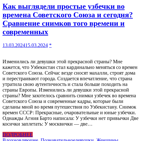
Как выглядели простые узбечки во
времена Советского Союза и сегодня?
Сравнение снимков того времени и
современных
13.03.2024
15.03.2024
*
Изменились ли девушки этой прекрасной страны? Мне
кажется, что Узбекистан стал кардинально меняться со времен
Советского Союза. Сейчас везде сносят махалли, строят дома
и перестраивают города. Создается впечатление, что страна
утратила свою аутентичность и стала больше походить на
страны Европы. Изменились ли девушки этой прекрасной
страны? Мне захотелось сравнить снимки узбечек во времена
Советского Союза и современные кадры, которые были
сделаны мной во время путешествия по Узбекистану. Снимок
времен СССР: Прекрасные, очаровательные и юные узбечки.
Однажды Агния Барто написала: У узбечки нет привычки Две
косички заплетать: У москвички — две…
ПОДРОБНЕЕ
Вдохновляющее
,
Познавательное
девушки
,
Женщины
,