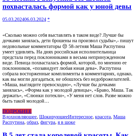
похвасталась формой как у юной девы
05.03.2024
06.03.2024
*
«Сколько можно себя выставлять в таком виде? Лучше бы
дочками занялась, дети брошены на произвол судьбы»,- пишут
недовольные комментаторы 😒 58-летняя Маша Распутина
умеет удивлять. На днях российская исполнительница
предстала перед поклонниками в весьма непринужденном
виде. Певица похвасталась формой, которой, по мнению ее
поклонников, «позавидует любая юная дева». Распутина
собрала восторженные комплименты в комментариях, однако,
как вы могли догадаться, не обошлось без недоброжелателей.
«Маша, выглядите превосходно», «Лучше бы дочками
занялась», «Форма как у молодой девицы», «Браво, Маша. Так
держать», «Слюнки потекли», «У меня нет слов. Разве можно
быть такой молодой…
ПОДРОБНЕЕ
Вдохновляющее
,
Шокирующее
Интересное
,
красота
,
Маша
Распутина
,
образ
,
фигура
,
я в шоке
В 5 лет стала королевой красоты. Как