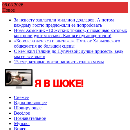
Перейти
08.08.2026
к
Новое
содержимому
За невесту заплатили миллион долларов. А потом
каждому гостю предложили ее попробовать
Ноам Хомский: «10 жутких трюков, с помощью которых
контролируют массы»». Как все пугающе точно!
«Королева латекса и эпатажа». Путь от Харьковского
общежития до большой сцены
С кем жил Галкин до Пугачёвой: лучше присесть, ведь
мы ее все знаем
15 смс, которые могли написать только мамы
Свежее
Вдохновляющее
Шокирующее
Весёлое
Познавательное
Музыка
Видео