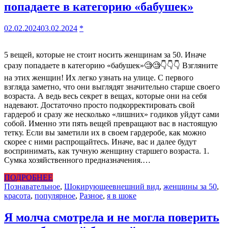
попадаете в категорию «бабушек»
02.02.2024
03.02.2024
*
5 вещей, которые не стоит носить женщинам за 50. Иначе
сразу попадаете в категорию «бабушек»🧐🧐👇👇👇 Взгляните
на этих женщин! Их легко узнать на улице. С первого
взгляда заметно, что они выглядят значительно старше своего
возраста. А ведь весь секрет в вещах, которые они на себя
надевают. Достаточно просто подкорректировать свой
гардероб и сразу же несколько «лишних» годиков уйдут сами
собой. Именно эти пять вещей превращают вас в настоящую
тетку. Если вы заметили их в своем гардеробе, как можно
скорее с ними распрощайтесь. Иначе, вас и далее будут
воспринимать, как тучную женщину старшего возраста. 1.
Сумка хозяйственного предназначения.…
ПОДРОБНЕЕ
Познавательное
,
Шокирующее
внешний вид
,
женщины за 50
,
красота
,
популярное
,
Разное
,
я в шоке
Я молча смотрела и не могла поверить