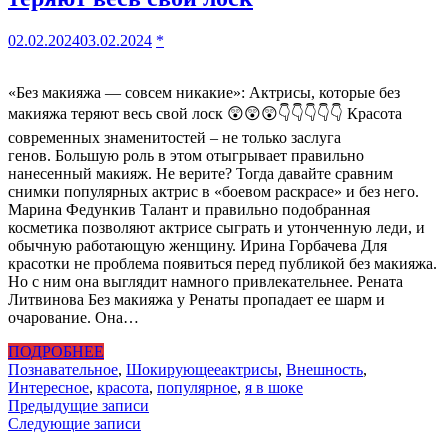
02.02.2024
03.02.2024
*
«Без макияжа — совсем никакие»: Актрисы, которые без
макияжа теряют весь свой лоск 😲😲😲👇👇👇👇👇 Красота
современных знаменитостей – не только заслуга
генов. Большую роль в этом отыгрывает правильно
нанесенный макияж. Не верите? Тогда давайте сравним
снимки популярных актрис в «боевом раскрасе» и без него.
Марина Федункив Талант и правильно подобранная
косметика позволяют актрисе сыграть и утонченную леди, и
обычную работающую женщину. Ирина Горбачева Для
красотки не проблема появиться перед публикой без макияжа.
Но с ним она выглядит намного привлекательнее. Рената
Литвинова Без макияжа у Ренаты пропадает ее шарм и
очарование. Она…
ПОДРОБНЕЕ
Познавательное
,
Шокирующее
актрисы
,
Внешность
,
Интересное
,
красота
,
популярное
,
я в шоке
Навигация
Предыдущие записи
Следующие записи
по