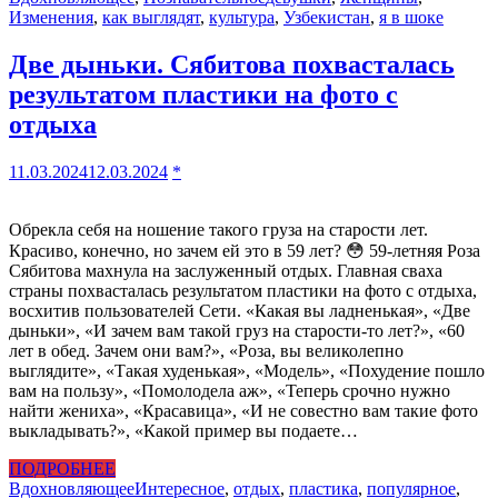
Изменения
,
как выглядят
,
культура
,
Узбекистан
,
я в шоке
Две дыньки. Сябитова похвасталась
результатом пластики на фото с
отдыха
11.03.2024
12.03.2024
*
Обрекла себя на ношение такого груза на старости лет.
Красиво, конечно, но зачем ей это в 59 лет? 😳 59-летняя Роза
Сябитова махнула на заслуженный отдых. Главная сваха
страны похвасталась результатом пластики на фото с отдыха,
восхитив пользователей Сети. «Какая вы ладненькая», «Две
дыньки», «И зачем вам такой груз на старости-то лет?», «60
лет в обед. Зачем они вам?», «Роза, вы великолепно
выглядите», «Такая худенькая», «Модель», «Похудение пошло
вам на пользу», «Помолодела аж», «Теперь срочно нужно
найти жениха», «Красавица», «И не совестно вам такие фото
выкладывать?», «Какой пример вы подаете…
ПОДРОБНЕЕ
Вдохновляющее
Интересное
,
отдых
,
пластика
,
популярное
,