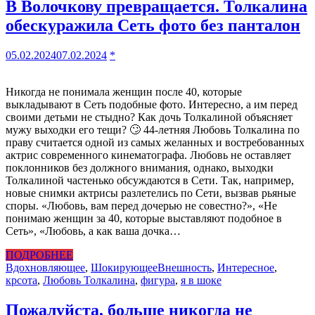
В Волочкову превращается. Толкалина
обескуражила Сеть фото без панталон
05.02.2024
07.02.2024
*
Никогда не понимала женщин после 40, которые
выкладывают в Сеть подобные фото. Интересно, а им перед
своими детьми не стыдно? Как дочь Толкалиной объясняет
мужу выходки его тещи? 🙄 44-летняя Любовь Толкалина по
праву считается одной из самых желанных и востребованных
актрис современного кинематографа. Любовь не оставляет
поклонников без должного внимания, однако, выходки
Толкалиной частенько обсуждаются в Сети. Так, например,
новые снимки актрисы разлетелись по Сети, вызвав рьяные
споры. «Любовь, вам перед дочерью не совестно?», «Не
понимаю женщин за 40, которые выставляют подобное в
Сеть», «Любовь, а как ваша дочка…
ПОДРОБНЕЕ
Вдохновляющее
,
Шокирующее
Внешность
,
Интересное
,
крсота
,
Любовь Толкалина
,
фигура
,
я в шоке
Пожалуйста, больше никогда не