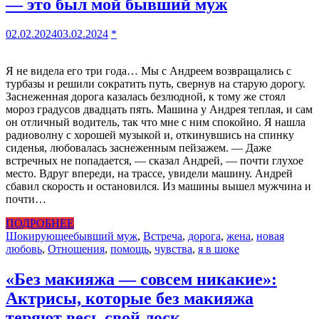
— это был мой бывший муж
02.02.2024
03.02.2024
*
Я не видела его три года… Мы с Андреем возвращались с
турбазы и решили сократить путь, свернув на старую дорогу.
Заснеженная дорога казалась безлюдной, к тому же стоял
мороз градусов двадцать пять. Машина у Андрея теплая, и сам
он отличный водитель, так что мне с ним спокойно. Я нашла
радиоволну с хорошей музыкой и, откинувшись на спинку
сиденья, любовалась заснеженным пейзажем. — Даже
встречных не попадается, — сказал Андрей, — почти глухое
место. Вдруг впереди, на трассе, увидели машину. Андрей
сбавил скорость и остановился. Из машины вышел мужчина и
почти…
ПОДРОБНЕЕ
Шокирующее
бывший муж
,
Встреча
,
дорога
,
жена
,
новая
любовь
,
Отношения
,
помощь
,
чувства
,
я в шоке
«Без макияжа — совсем никакие»:
Актрисы, которые без макияжа
теряют весь свой лоск