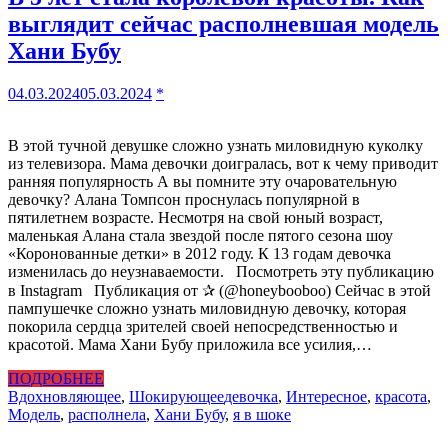
выглядит сейчас располневшая модель
Хани Бубу
04.03.2024
05.03.2024
*
В этой тучной девушке сложно узнать миловидную куколку
из телевизора. Мама девочки доигралась, вот к чему приводит
ранняя популярность А вы помните эту очаровательную
девочку? Алана Томпсон проснулась популярной в
пятилетнем возрасте. Несмотря на свой юный возраст,
маленькая Алана стала звездой после пятого сезона шоу
«Коронованные детки» в 2012 году. К 13 годам девочка
изменилась до неузнаваемости. Посмотреть эту публикацию
в Instagram Публикация от ✰ (@honeybooboo) Сейчас в этой
пампушечке сложно узнать миловидную девочку, которая
покорила сердца зрителей своей непосредственностью и
красотой. Мама Хани Бубу приложила все усилия,…
ПОДРОБНЕЕ
Вдохновляющее
,
Шокирующее
девочка
,
Интересное
,
красота
,
Модель
,
располнела
,
Хани Бубу
,
я в шоке