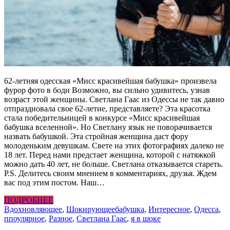
62-летняя одесская «Мисс красивейшая бабушка» произвела
фурор фото в боди Возможно, вы сильно удивитесь, узнав
возраст этой женщины. Светлана Гаас из Одессы не так давно
отпраздновала свое 62-летие, представляете? Эта красотка
стала победительницей в конкурсе «Мисс красивейшая
бабушка вселенной». Но Светлану язык не поворачивается
назвать бабушкой. Эта стройная женщина даст фору
молоденьким девушкам. Свете на этих фотографиях далеко не
18 лет. Перед нами предстает женщина, которой с натяжкой
можно дать 40 лет, не больше. Светлана отказывается стареть.
P.S. Делитесь своим мнением в комментариях, друзья. Ждем
вас под этим постом. Наш…
ПОДРОБНЕЕ
Вдохновляющее
,
Шокирующее
бабушка
,
Интересное
,
Одесса
,
ппоулярное
,
Разное
,
Светлана Гаас
,
я в шоке