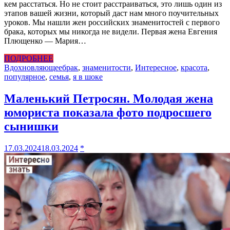
кем расстаться. Но не стоит расстраиваться, это лишь один из
этапов вашей жизни, который даст нам много поучительных
уроков. Мы нашли жен российских знаменитостей с первого
брака, которых мы никогда не видели. Первая жена Евгения
Плющенко — Мария…
ПОДРОБНЕЕ
Вдохновляющее
брак
,
знаменитости
,
Интересное
,
красота
,
популярное
,
семья
,
я в шоке
Маленький Петросян. Молодая жена
юмориста показала фото подросшего
сынишки
17.03.2024
18.03.2024
*