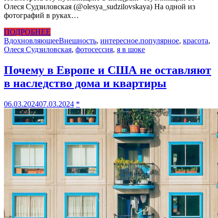
Олеся Судзиловская (@olesya_sudzilovskaya) На одной из
фотографий в руках…
ПОДРОБНЕЕ
Вдохновляющее
Внешность
,
интересное.популярное
,
красота
,
Олеся Судзиловская
,
фотосессия
,
я в шоке
Почему в Европе и США не оставляют
в наследство дома и квартиры
06.03.2024
07.03.2024
*