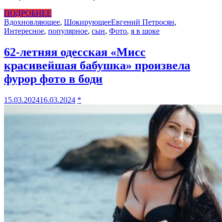
ПОДРОБНЕЕ
Вдохновляющее
,
Шокирующее
Евгений Петросян
,
Интересное
,
популярное
,
сын
,
Фото
,
я в шоке
62-летняя одесская «Мисс
красивейшая бабушка» произвела
фурор фото в боди
15.03.2024
16.03.2024
*