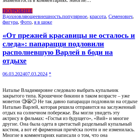
знаменитость в комментариях. Многие…
ПОДРОБНЕЕ
Вдохновляющее
внешность.популярное
,
красота
,
Семенович
,
фигура
,
Фото
,
я в шоке
«От прежней красавицы не осталось и
следа»: папарацци подловили
располневшую Варлей в боди на
отдыхе
06.03.2024
07.03.2024
*
Наталье Владимировне следовало выбрать купальник
закрытого типа. Крошечное бикини в таком возрасте – уже
моветон 🧐😬🙄 Не так давно папарацци подловили на отдыхе
Наталью Варлей, которая решила отправится на заслуженный
отдых на солнечном побережье. Вы могли увидеть эту
актрису в фильмах: «Гостья из будущего», «Вий» и многие
другие. Она была одета в цветастый раздельный купальный
костюм, а вот её фирменная причёска почти и не изменилась.
Многие в комментариях написали о том, что она