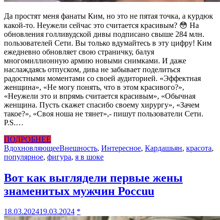
Да простят меня фанаты Ким, но это не пятая точка, а курдюк
какой-то. Неужели сейчас это считается красивым? 😳 На
обновления голливудской дивы подписано свыше 284 млн.
пользователей Сети. Вы только вдумайтесь в эту цифру! Ким
ежедневно обновляет свою страничку, балуя
многомиллионную армию новыми снимками. И даже
наслаждаясь отпуском, дива не забывает поделиться
радостными моментами со своей аудиторией. «Эффектная
женщина», «Не могу понять, что в этом красивого?»,
«Неужели это и впрямь считается красивым», «Обычная
женщина. Пусть скажет спасибо своему хирургу», «Зачем
такое?», «Своя ноша не тянет»,- пишут пользователи Сети.
P.S.…
ПОДРОБНЕЕ
Вдохновляющее
Внешность
,
Интересное
,
Кардашьян
,
красота
,
популярное
,
фигура
,
я в шоке
Вот как выглядели первые жены
знаменитых мужчин Россuu
18.03.2024
19.03.2024
*