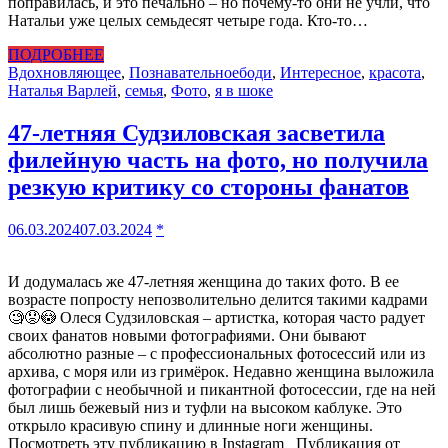
поправилась, и это печально – но почему-то они не учли, что
Натальи уже целых семьдесят четыре года. Кто-то…
ПОДРОБНЕЕ
Вдохновляющее
,
Познавательное
боди
,
Интересное
,
красота
,
Наталья Варлей
,
семья
,
Фото
,
я в шоке
47-летняя Судзиловская засветила
филейную часть на фото, но получила
резкую критику со стороны фанатов
06.03.2024
07.03.2024
*
И додумалась же 47-летняя женщина до таких фото. В ее
возрасте попросту непозволительно делится такими кадрами
🧐😟😳 Олеся Судзиловская – артистка, которая часто радует
своих фанатов новыми фотографиями. Они бывают
абсолютно разные – с профессиональных фотосессий или из
архива, с моря или из гримёрок. Недавно женщина выложила
фотографии с необычной и пикантной фотосессии, где на ней
был лишь бежевый низ и туфли на высоком каблуке. Это
открыло красивую спину и длинные ноги женщины.
Посмотреть эту публикацию в Instagram Публикация от