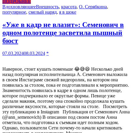
ПОДРОБНЕЕ
Вдохновляющее
Внешность
,
красота
,
О. Серябкина
,
популярное
,
смелый наряд
,
я в шоке
«Уже в кадр не влазит»: Семенович в
одном полотенце засветила пышный
бюст
07.03.2024
08.03.2024
*
Наверное, стоит кушать поменьше 😂😅😆 Несколько дней
назад популярная исполнительница А. Семенович выложила
в своем Инстаграме свежий видеоролик, на котором она
появилась за столом, пока ее подготавливали к мероприятию.
Знаменитость появилась в кадре в одном лишь полотенце,
которое подчеркивало ее округлые формы. Певице уже
сделали макияж, поэтому она спокойно продолжала кушать
различные вкусности, которые стояли на столе. Посмотреть
эту публикацию в Instagram Публикация от Семенович Анна
(@ann_semenovich) В описании под своим постом Анна
отметила, что подготовка к съемкам идет полным ходом.
Однако, пользователи Сети почему-то начали критиковать