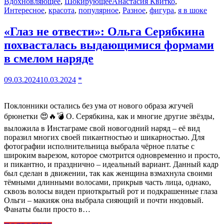
Вдохновляющее
,
Шокирующее
Анастасия Квитко
,
Интересное
,
красота
,
популярное
,
Разное
,
фигура
,
я в шоке
«Глаз не отвести»: Ольга Серябкина
похвасталась выдающимися формами
в смелом наряде
09.03.2024
10.03.2024
*
Поклонники остались без ума от нового образа жгучей
брюнетки 😍🔥💣 О. Серябкина, как и многие другие звёзды,
выложила в Инстаграме свой новогодний наряд – её вид
поразил многих своей пикантностью и шикарностью. Для
фотографии исполнительница выбрала чёрное платье с
широким вырезом, которое смотрится одновременно и просто,
и пикантно, и празднично – идеальный вариант. Данный кадр
был сделан в движении, так как женщина взмахнула своими
тёмными длинными волосами, прикрыв часть лица, однако,
сквозь волосы виден приоткрытый рот и подкрашенные глаза
Ольги – макияж она выбрала сияющий и почти нюдовый.
Фанаты были просто в…