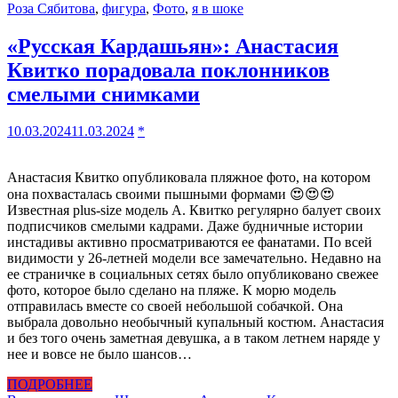
Роза Сябитова
,
фигура
,
Фото
,
я в шоке
«Русская Кардашьян»: Анастасия
Квитко порадовала поклонников
смелыми снимками
10.03.2024
11.03.2024
*
Анастасия Квитко опубликовала пляжное фото, на котором
она похвасталась своими пышными формами 😍😍😍
Известная plus-size модель А. Квитко регулярно балует своих
подписчиков смелыми кадрами. Даже будничные истории
инстадивы активно просматриваются ее фанатами. По всей
видимости у 26-летней модели все замечательно. Недавно на
ее страничке в социальных сетях было опубликовано свежее
фото, которое было сделано на пляже. К морю модель
отправилась вместе со своей небольшой собачкой. Она
выбрала довольно необычный купальный костюм. Анастасия
и без того очень заметная девушка, а в таком летнем наряде у
нее и вовсе не было шансов…
ПОДРОБНЕЕ