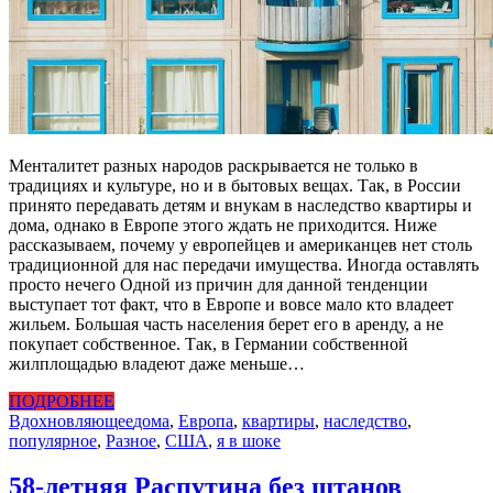
Менталитет разных народов раскрывается не только в
традициях и культуре, но и в бытовых вещах. Так, в России
принято передавать детям и внукам в наследство квартиры и
дома, однако в Европе этого ждать не приходится. Ниже
рассказываем, почему у европейцев и американцев нет столь
традиционной для нас передачи имущества. Иногда оставлять
просто нечего Одной из причин для данной тенденции
выступает тот факт, что в Европе и вовсе мало кто владеет
жильем. Большая часть населения берет его в аренду, а не
покупает собственное. Так, в Германии собственной
жилплощадью владеют даже меньше…
ПОДРОБНЕЕ
Вдохновляющее
дома
,
Европа
,
квартиры
,
наследство
,
популярное
,
Разное
,
США
,
я в шоке
58-летняя Распутина без штанов