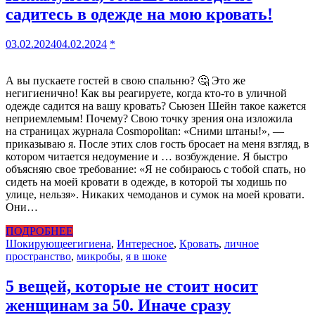
садитесь в одежде на мою кровать!
03.02.2024
04.02.2024
*
А вы пускаете гостей в свою спальню? 🤔 Это же
негигиенично! Как вы реагируете, когда кто-то в уличной
одежде садится на вашу кровать? Сьюзен Шейн такое кажется
неприемлемым! Почему? Свою точку зрения она изложила
на страницах журнала Cosmopolitan: «Сними штаны!», —
приказываю я. После этих слов гость бросает на меня взгляд, в
котором читается недоумение и … возбуждение. Я быстро
объясняю свое требование: «Я не собираюсь с тобой спать, но
сидеть на моей кровати в одежде, в которой ты ходишь по
улице, нельзя». Никаких чемоданов и сумок на моей кровати.
Они…
ПОДРОБНЕЕ
Шокирующее
гигиена
,
Интересное
,
Кровать
,
личное
пространство
,
микробы
,
я в шоке
5 вещей, которые не стоит носит
женщинам за 50. Иначе сразу