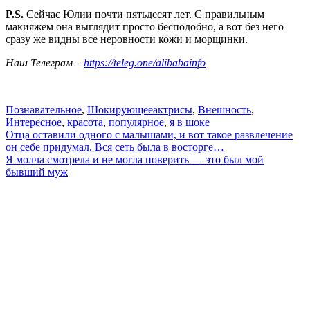
P.S.
Сейчас Юлии почти пятьдесят лет. С правильным
макияжем она выглядит просто бесподобно, а вот без него
сразу же видны все неровности кожи и морщинки.
Наш Телеграм –
https://teleg.one/alibabainfo
Познавательное
,
Шокирующее
актрисы
,
Внешность
,
Интересное
,
красота
,
популярное
,
я в шоке
Навигация
Отца оставили одного с малышами, и вот такое развлечение
он себе придумал. Вся сеть была в восторге…
по
Я молча смотрела и не могла поверить — это был мой
записям
бывший муж