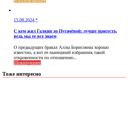
Вдохновляющее
15.08.2024
*
С кем жил Галкин до Пугачёвой: лучше присесть,
ведь мы ее все знаем
О предыдущих браках Аллы Борисовны хорошо
известно, а вот ее нынешний избранник такой
откровенности по отношению...
Шокирующее
Тоже интересно