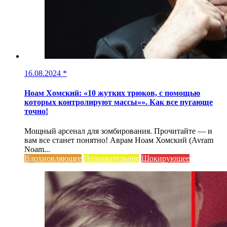
16.08.2024
*
Ноам Хомский: «10 жутких трюков, с помощью
которых контролируют массы»». Как все пугающе
точно!
Мощный арсенал для зомбирования. Прочитайте — и
вам все станет понятно! Аврам Ноам Хомский (Avram
Noam...
Вдохновляющее
Познавательное
Шокирующее