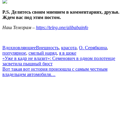
P.S. Делитесь своим мнением в комментариях, друзья.
Ждем вас под этим постом.
Наш Телеграм –
https://teleg.one/alibabainfo
Вдохновляющее
Внешность
,
красота
,
О. Серябкина
,
популярное
,
смелый наряд
,
я в шоке
Навигация
«Уже в кадр не влазит»: Семенович в одном полотенце
засветила пышный бюст
по
Вот такая вот история произошла с самым честным
записям
владельцем автомобиля…