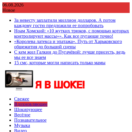
Перейти
06.08.2026
к
Новое
содержимому
За невесту заплатили миллион долларов. А потом
каждому гостю предложили ее попробовать
Ноам Хомский: «10 жутких трюков, с помощью которых
контролируют массы»». Как все пугающе точно!
«Королева латекса и эпатажа». Путь от Харьковского
общежития до большой сцены
С кем жил Галкин до Пугачёвой: лучше присесть, ведь
мы ее все знаем
15 смс, которые могли написать только мамы
Свежее
Вдохновляющее
Шокирующее
Весёлое
Познавательное
Музыка
Видео