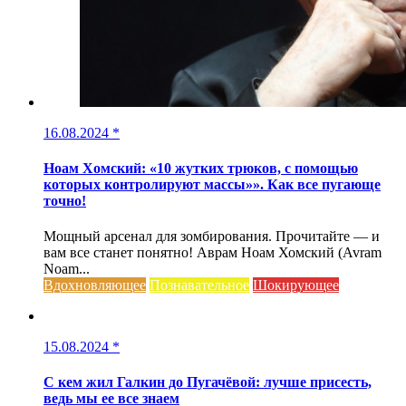
16.08.2024
*
Ноам Хомский: «10 жутких трюков, с помощью
которых контролируют массы»». Как все пугающе
точно!
Мощный арсенал для зомбирования. Прочитайте — и
вам все станет понятно! Аврам Ноам Хомский (Avram
Noam...
Вдохновляющее
Познавательное
Шокирующее
15.08.2024
*
С кем жил Галкин до Пугачёвой: лучше присесть,
ведь мы ее все знаем