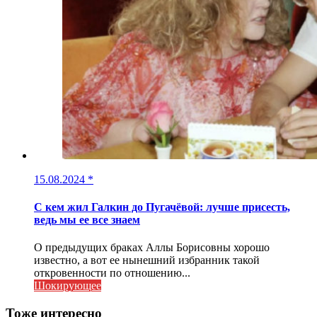
15.08.2024
*
С кем жил Галкин до Пугачёвой: лучше присесть,
ведь мы ее все знаем
О предыдущих браках Аллы Борисовны хорошо
известно, а вот ее нынешний избранник такой
откровенности по отношению...
Шокирующее
Тоже интересно