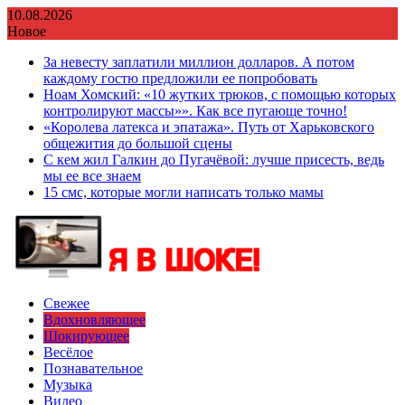
Перейти
10.08.2026
к
Новое
содержимому
За невесту заплатили миллион долларов. А потом
каждому гостю предложили ее попробовать
Ноам Хомский: «10 жутких трюков, с помощью которых
контролируют массы»». Как все пугающе точно!
«Королева латекса и эпатажа». Путь от Харьковского
общежития до большой сцены
С кем жил Галкин до Пугачёвой: лучше присесть, ведь
мы ее все знаем
15 смс, которые могли написать только мамы
Свежее
Вдохновляющее
Шокирующее
Весёлое
Познавательное
Музыка
Видео