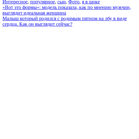
Интересное
,
популярное
,
сын
,
Фото
,
я в шоке
Навигация
«Вот это формы»: модель показала, как по мнению мужчин,
выглядит идеальная женщина
по
Малыш который родился с родимым пятном на лбу в виде
записям
сердца. Как он выглядит сейчас?