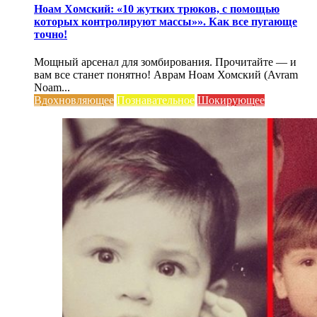
Ноам Хомский: «10 жутких трюков, с помощью
которых контролируют массы»». Как все пугающе
точно!
Мощный арсенал для зомбирования. Прочитайте — и
вам все станет понятно! Аврам Ноам Хомский (Avram
Noam...
Вдохновляющее
Познавательное
Шокирующее