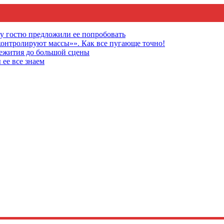
му гостю предложили ее попробовать
онтролируют массы»». Как все пугающе точно!
щежития до большой сцены
 ее все знаем