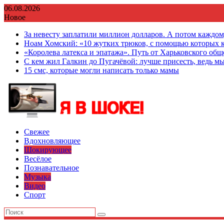
Перейти
06.08.2026
к
Новое
содержимому
За невесту заплатили миллион долларов. А потом каждо
Ноам Хомский: «10 жутких трюков, с помощью которых к
«Королева латекса и эпатажа». Путь от Харьковского об
С кем жил Галкин до Пугачёвой: лучше присесть, ведь мы
15 смс, которые могли написать только мамы
Свежее
Вдохновляющее
Шокирующее
Весёлое
Познавательное
Музыка
Видео
Спорт