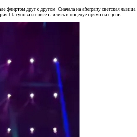
е флиртом друг с другом. Сначала на afterparty светская львица
рия Шатунова и вовсе слились в поцелуе прямо на сцене.