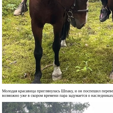
Молодая красавица приглянулась Шпаку, и он поспешил перевезт
возможно уже в скором времени пара задумается о наследниках