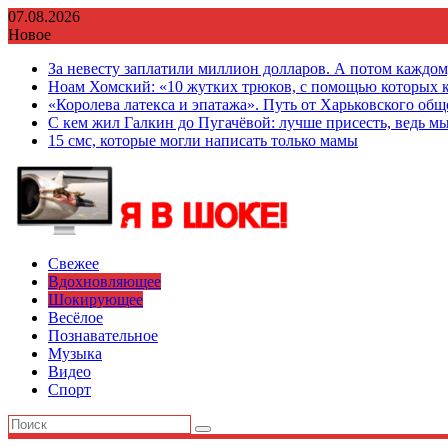
Перейти
07.08.2026
к
Новое
содержимому
За невесту заплатили миллион долларов. А потом каждо
Ноам Хомский: «10 жутких трюков, с помощью которых к
«Королева латекса и эпатажа». Путь от Харьковского об
С кем жил Галкин до Пугачёвой: лучше присесть, ведь мы
15 смс, которые могли написать только мамы
Свежее
Вдохновляющее
Шокирующее
Весёлое
Познавательное
Музыка
Видео
Спорт