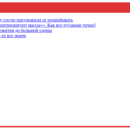
му гостю предложили ее попробовать
онтролируют массы»». Как все пугающе точно!
щежития до большой сцены
 ее все знаем