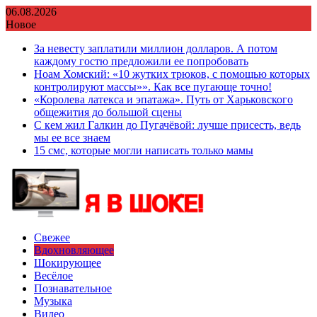
Перейти
06.08.2026
к
Новое
содержимому
За невесту заплатили миллион долларов. А потом
каждому гостю предложили ее попробовать
Ноам Хомский: «10 жутких трюков, с помощью которых
контролируют массы»». Как все пугающе точно!
«Королева латекса и эпатажа». Путь от Харьковского
общежития до большой сцены
С кем жил Галкин до Пугачёвой: лучше присесть, ведь
мы ее все знаем
15 смс, которые могли написать только мамы
Свежее
Вдохновляющее
Шокирующее
Весёлое
Познавательное
Музыка
Видео