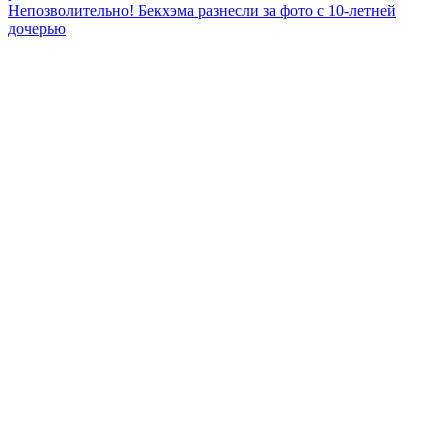
по
Непозволительно! Бекхэма разнесли за фото с 10-летней
записям
дочерью