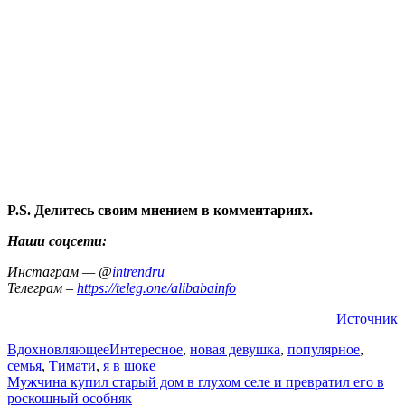
P.S. Делитесь своим мнением в комментариях.
Наши соцсети:
Инстаграм — @
intrendru
Телеграм –
https://teleg.one/alibabainfo
Источник
Вдохновляющее
Интересное
,
новая девушка
,
популярное
,
семья
,
Тимати
,
я в шоке
Навигация
Мужчина купил старый дом в глухом селе и превратил его в
роскошный особняк