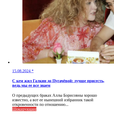
15.08.2024
*
С кем жил Галкин до Пугачёвой: лучше присесть,
ведь мы ее все знаем
О предыдущих браках Аллы Борисовны хорошо
известно, а вот ее нынешний избранник такой
откровенности по отношению...
Шокирующее