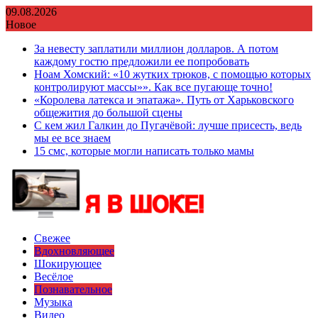
Перейти
09.08.2026
к
Новое
содержимому
За невесту заплатили миллион долларов. А потом
каждому гостю предложили ее попробовать
Ноам Хомский: «10 жутких трюков, с помощью которых
контролируют массы»». Как все пугающе точно!
«Королева латекса и эпатажа». Путь от Харьковского
общежития до большой сцены
С кем жил Галкин до Пугачёвой: лучше присесть, ведь
мы ее все знаем
15 смс, которые могли написать только мамы
Свежее
Вдохновляющее
Шокирующее
Весёлое
Познавательное
Музыка
Видео