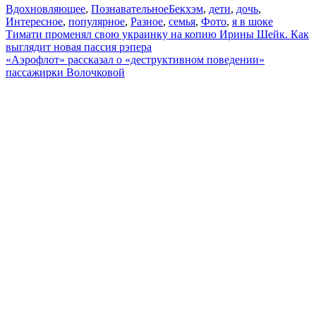
Вдохновляющее
,
Познавательное
Бекхэм
,
дети
,
дочь
,
Интересное
,
популярное
,
Разное
,
семья
,
Фото
,
я в шоке
Навигация
Тимати променял свою украинку на копию Ирины Шейк. Как
выглядит новая пассия рэпера
по
«Аэрофлот» рассказал о «деструктивном поведении»
записям
пассажирки Волочковой