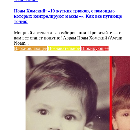
Ноам Хомский: «10 жутких трюков, с помощью
которых контролируют массы»». Как все пугающе
точно!
Мощный арсенал для зомбирования. Прочитайте — и
вам все станет понятно! Аврам Ноам Хомский (Avram
Noam...
Вдохновляющее
Познавательное
Шокирующее