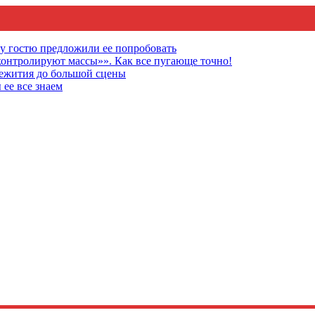
му гостю предложили ее попробовать
онтролируют массы»». Как все пугающе точно!
щежития до большой сцены
 ее все знаем