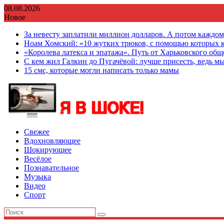
Перейти
08.08.2026
к
Новое
содержимому
За невесту заплатили миллион долларов. А потом каждо
Ноам Хомский: «10 жутких трюков, с помощью которых к
«Королева латекса и эпатажа». Путь от Харьковского об
С кем жил Галкин до Пугачёвой: лучше присесть, ведь мы
15 смс, которые могли написать только мамы
Свежее
Вдохновляющее
Шокирующее
Весёлое
Познавательное
Музыка
Видео
Спорт