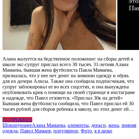
Алана жалуется на бедственное положение: на сборы детей к
школе экс-супруг прислал всего 30 тысяч. 31-летняя Алана
Мамаева, бывшая жена футболиста Павла Мамаева,
призналась, что у нее нет денег на зимнюю одежду и обувь
для их дочери Алисы. Также она сообщила подписчикам, что
супруг заблокировал ее во всех соцсетях, и она вынуждена
опубликовать крик о помощи на своей странице в инстаграме
в надежде, что Павел отзовется. «Прислал 30к на детей»
Бывшая жена футболиста сообщила, что Павел прислал ей 30
тысяч рублей для сборов ребенка в школу, но этих денег ей…
ПОДРОБНЕЕ
Шокирующее
Алана Мамаева
,
алименты
,
деньги
,
жена
,
зимняя
одежда
,
Павел Мамаев
,
популярное
,
Фото
,
я в шоке