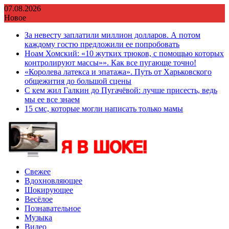
Перейти
07.08.2026
к
Новое
содержимому
За невесту заплатили миллион долларов. А потом
каждому гостю предложили ее попробовать
Ноам Хомский: «10 жутких трюков, с помощью которых
контролируют массы»». Как все пугающе точно!
«Королева латекса и эпатажа». Путь от Харьковского
общежития до большой сцены
С кем жил Галкин до Пугачёвой: лучше присесть, ведь
мы ее все знаем
15 смс, которые могли написать только мамы
Свежее
Вдохновляющее
Шокирующее
Весёлое
Познавательное
Музыка
Видео