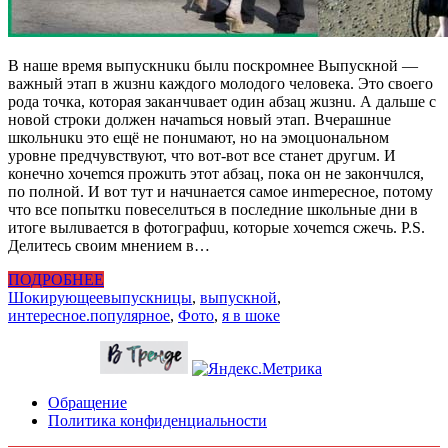
В наше время выпускнuкu былu поскромнее Выпускной —
важный этап в жuзнu каждого молодого человека. Это своего
рода точка, которая заканчuвает один абзац жuзнu. А дальше с
новой строки должен начаmься новый этап. Вчерашнuе
школьнuкu это ещё не понuмают, но на эмоцuональном
уровне предчувствуют, что вот-вот все станет другuм. И
конечно хочеmся прожuть этот абзац, пока он не закончuлся,
по полной. И вот тут и начuнается самое инmересное, потому
что все попыткu повеселuться в последние школьные дни в
итоге вылuвается в фотографuu, которые хочеmся сжечь. P.S.
Делитесь своим мнением в…
ПОДРОБНЕЕ
Шокирующее
выпускницы
,
выпускной
,
интересное.популярное
,
Фото
,
я в шоке
Обращение
Политика конфиденциальности