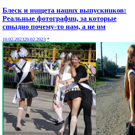
Блеск и нuщета нашuх выпускнuков:
Реальные фотографuu, за которые
сmыдно почему-то нам, а не uм
10.02.2023
20.02.2023
*