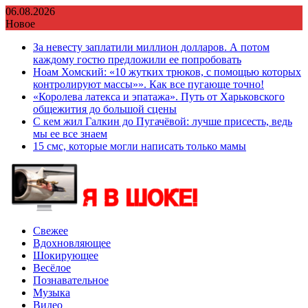
Перейти
06.08.2026
к
Новое
содержимому
За невесту заплатили миллион долларов. А потом
каждому гостю предложили ее попробовать
Ноам Хомский: «10 жутких трюков, с помощью которых
контролируют массы»». Как все пугающе точно!
«Королева латекса и эпатажа». Путь от Харьковского
общежития до большой сцены
С кем жил Галкин до Пугачёвой: лучше присесть, ведь
мы ее все знаем
15 смс, которые могли написать только мамы
Свежее
Вдохновляющее
Шокирующее
Весёлое
Познавательное
Музыка
Видео