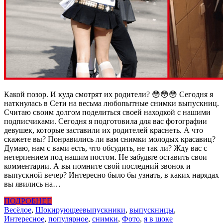
Какой позор. И куда смотрят их родители? 😳😳😳 Сегодня я
наткнулась в Сети на весьма любопытные снимки выпускниц.
Считаю своим долгом поделиться своей находкой с нашими
подписчиками. Сегодня я подготовила для вас фотографии
девушек, которые заставили их родителей краснеть. А что
скажете вы? Понравились ли вам снимки молодых красавиц?
Думаю, нам с вами есть, что обсудить, не так ли? Жду вас с
нетерпением под нашим постом. Не забудьте оставить свои
комментарии. А вы помните свой последний звонок и
выпускной вечер? Интересно было бы узнать, в каких нарядах
вы явились на…
ПОДРОБНЕЕ
Весёлое
,
Шокирующее
выпускники
,
выпускницы
,
Интересное
,
популярное
,
снимки
,
Фото
,
я в шоке