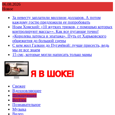
Перейти
06.08.2026
к
Новое
содержимому
За невесту заплатили миллион долларов. А потом
каждому гостю предложили ее попробовать
Ноам Хомский: «10 жутких трюков, с помощью которых
контролируют массы»». Как все пугающе точно!
«Королева латекса и эпатажа». Путь от Харьковского
общежития до большой сцены
С кем жил Галкин до Пугачёвой: лучше присесть, ведь
мы ее все знаем
15 смс, которые могли написать только мамы
Свежее
Вдохновляющее
Шокирующее
Весёлое
Познавательное
Музыка
Видео