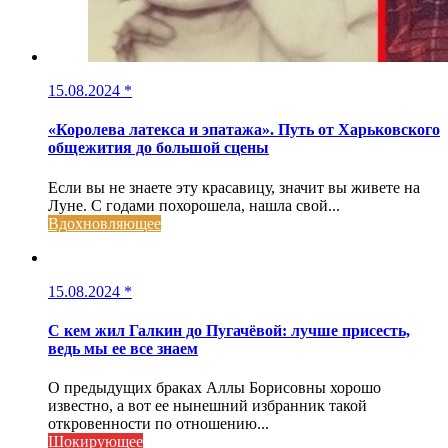
15.08.2024
*
«Королева латекса и эпатажа». Путь от Харьковского
общежития до большой сцены
Если вы не знаете эту красавицу, значит вы живете на
Луне. С годами похорошела, нашла свой...
Вдохновляющее
15.08.2024
*
С кем жил Галкин до Пугачёвой: лучше присесть,
ведь мы ее все знаем
О предыдущих браках Аллы Борисовны хорошо
известно, а вот ее нынешний избранник такой
откровенности по отношению...
Шокирующее