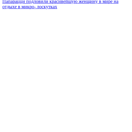
Папарацци подловили красивейшую женщину в мире на
записям
отдыхе в микро- лоскутках