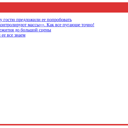
му гостю предложили ее попробовать
онтролируют массы»». Как все пугающе точно!
щежития до большой сцены
 ее все знаем