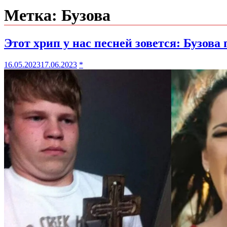
Метка:
Бузова
Этот хрип у нас песней зовется: Бузов
16.05.2023
17.06.2023
*