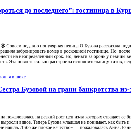
бороться до последнего”: гостиница в Ку
 Совсем недавно популярная певица О.Бузова рассказала подпи
 решила забронировать номер в роскошной гостинице. Но, после
ести на неопределённый срок. Но, деньги за бронь у певицы ве
ств. Эта новость сильно расстроила исполнительницу хитов, ве
ион
,
я в шоке
 Сестра Бузовой на грани банкротства из
а пожаловалась на резкий рост цен из-за которых страдает ее б
 выросли вдвое. Теперь Бузова младшая не понимает, как быть и
 не нашла. Либо же плохое качество» — пожаловалась Анна. Ра