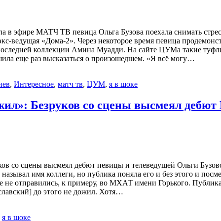
ала в эфире МАТЧ ТВ певица Ольга Бузова поехала снимать стре
 экс-ведущая «Дома-2». Через некоторое время певица продемон
оследней коллекции Амина Муадди. На сайте ЦУМа такие туфли с
шила еще раз высказаться о произошедшем. «Я всё могу…
иев
,
Интересное
,
матч тв
,
ЦУМ
,
я в шоке
жил»: Безруков со сцены высмеял дебют
уков со сцены высмеял дебют певицы и телеведущей Ольги Бузов
называл имя коллеги, но публика поняла его и без этого и посме
 те не отправились, к примеру, во МХАТ имени Горького. Публи
славский] до этого не дожил. Хотя…
,
я в шоке