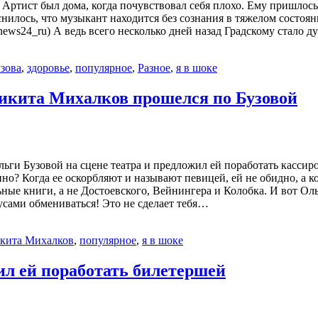
Артист был дома, когда почувствовал себя плохо. Ему пришлось 
снилось, что музыкант находится без сознания в тяжелом состо
ws24_ru) А ведь всего несколько дней назад Градскому стало д
зова
,
здоровье
,
популярное
,
Разное
,
я в шоке
Никита Михалков прошелся по Бузовой
ги Бузовой на сцене театра и предложил ей поработать кассиром
но? Когда ее оскорбляют и называют певицей, ей не обидно, а к
ьные книги, а не Достоевского, Вейнингера и Колобка. И вот О
сами обмениваться! Это не сделает тебя…
кита Михалков
,
популярное
,
я в шоке
ил ей поработать билетершей