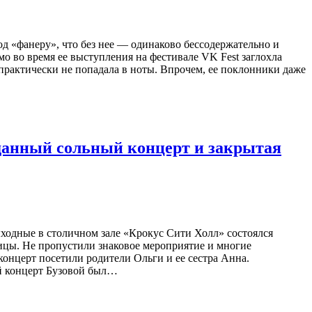
д «фанеру», что без нее — одинаково бессодержательно и
мо во время ее выступления на фестивале VK Fest заглохла
 практически не попадала в ноты. Впрочем, ее поклонники даже
жданный сольный концерт и закрытая
ыходные в столичном зале «Крокус Сити Холл» состоялся
ицы. Не пропустили знаковое мероприятие и многие
концерт посетили родители Ольги и ее сестра Анна.
ый концерт Бузовой был…