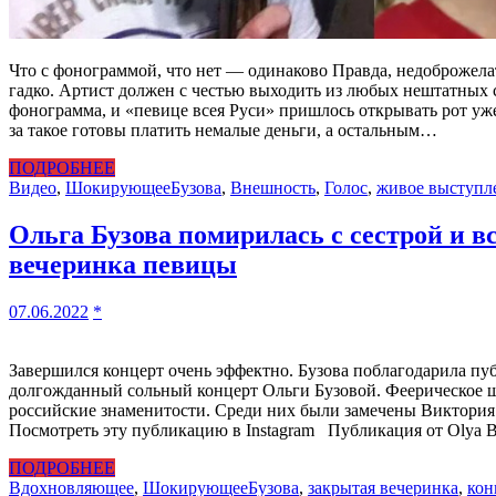
Что с фонограммой, что нет — одинаково Правда, недоброжелат
гадко. Артист должен с честью выходить из любых нештатных с
фонограмма, и «певице всея Руси» пришлось открывать рот уже
за такое готовы платить немалые деньги, а остальным…
ПОДРОБНЕЕ
Видео
,
Шокирующее
Бузова
,
Внешность
,
Голос
,
живое выступл
Ольга Бузова помирилась с сестрой и 
вечеринка певицы
07.06.2022
*
Завершился концерт очень эффектно. Бузова поблагодарила пу
долгожданный сольный концерт Ольги Бузовой. Феерическое ш
российские знаменитости. Среди них были замечены Виктория
Посмотреть эту публикацию в Instagram Публикация от Olya B
ПОДРОБНЕЕ
Вдохновляющее
,
Шокирующее
Бузова
,
закрытая вечеринка
,
кон