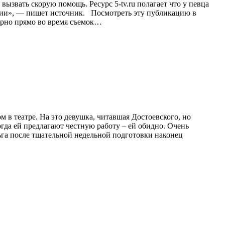
вызвать скорую помощь. Ресурс 5-tv.ru полагает что у певца
янии», — пишет источник. Посмотреть эту публикацию в
урно прямо во время съемок…
 в театре. На это девушка, читавшая Достоевского, но
огда ей предлагают честную работу – ей обидно. Очень
льга после тщательной недельной подготовки наконец