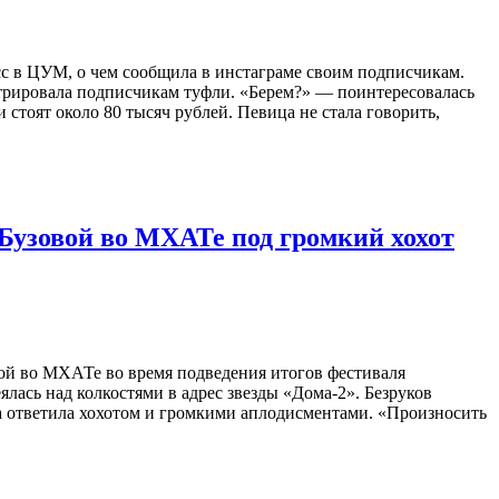
сс в ЦУМ, о чем сообщила в инстаграме своим подписчикам.
стрировала подписчикам туфли. «Берем?» — поинтересовалась
тоят около 80 тысяч рублей. Певица не стала говорить,
 Бузовой во МХАТе под громкий хохот
ой во МХАТе во время подведения итогов фестиваля
ялась над колкостями в адрес звезды «Дома-2». Безруков
ка ответила хохотом и громкими аплодисментами. «Произносить