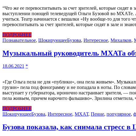
“Что же ее перевоспитывать за счет зрителей, которые сидят 
выступлении поющей телеведущей Ольги Бузовой во МХАТе. Арт
учиться. Театр начинается с вешалки «Ну вообще-то для того 
перевоспитывать за счет зрителей, которые сидят в зале и зна
ПОДРОБНЕЕ
Познавательное
,
Шокирующее
Бузова
,
Интересное
,
Михалков
,
Музыкальный руководитель МХАТа объ
18.06.2021
*
«Где Ольга пела не для «публики», она пела живьем». Музыка
грузин» пела под фонограмму и не попадала в ноты. По словам 
выступает у губернатора, иронично настраивает зрителя, — по
пела живьем, причем нарочито фальшиво». Зрилина отметила,
ПОДРОБНЕЕ
Шокирующее
Бузова
,
Интересное
,
МХАТ
,
Пение
,
популярное
,
ф
Бузова показала, как снимала стресс в