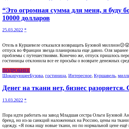
“Это огромная сумма для меня, я буду 
10000 долларов
25.03.2022
*
Отель в Куршевеле отказался возвращать Бузовой миллион😕😲
отпуск во Франции звезда планировала еще давно. Оля заранее
проблемы с путешествиями. Конечно же, отпуск пришлось перен
гостиницы отклонила все ее просьбы о возврате денежных сред
ПОДРОБНЕЕ
Шокирующее
Бузова
,
гостиница
,
Интересное
,
Куршавель
,
милл
Денег на ткани нет, бизнес разоряется.
13.03.2022
*
Пора идти работать на завод Младшая сестра Ольги Бузовой Анн
бренд, но из-за санкций наложенных на Россию, цены на ткани
одежду. «Я пока ищу новые ткани, но по нормальной цене ещё