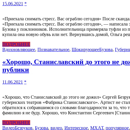
15.06.2021
*
«Приехала снимать стресс. Вас ограблю сегодня» После сканд
«Приехала снимать стресс. Вас ограблю сегодня», — написала
Бузова у поклонников. Исполнительница примеряла туфли из п
купила она новую обувь или нет. Вернувшись домой, Ольга ре
ПОДРОБНЕЕ
Вдохновляющее
,
Познавательное
,
Шокирующее
Бузова
,
Губерн
«Хорошо, Станиславский до этого не до
публики
11.06.2021
*
«Хорошо, что Станиславский до этого не дожил» Сергей Безр
губернских театров «Фабрика Станиславского». Артист не стал 
обратился к собравшимся со словами благодарности за то, что
фамилию я не буду. Хорошо, что Константин Сергеевич [Стани
ПОДРОБНЕЕ
Видео
Безруков
,
Бузова
,
видео
,
Интересное
,
МХАТ
,
популярное