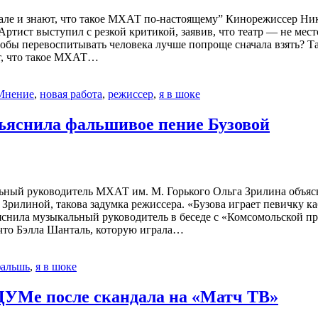
в зале и знают, что такое МХАТ по-настоящему” Кинорежиссер Н
ист выступил с резкой критикой, заявив, что театр — не место
чтобы перевоспитывать человека лучше попроще сначала взять? 
ют, что такое МХАТ…
Мнение
,
новая работа
,
режиссер
,
я в шоке
яснила фальшивое пение Бузовой
льный руководитель МХАТ им. М. Горького Ольга Зрилина объяс
Зрилиной, такова задумка режиссера. «Бузова играет певичку каб
яснила музыкальный руководитель в беседе с «Комсомольской пр
 что Бэлла Шанталь, которую играла…
альшь
,
я в шоке
 ЦУМе после скандала на «Матч ТВ»