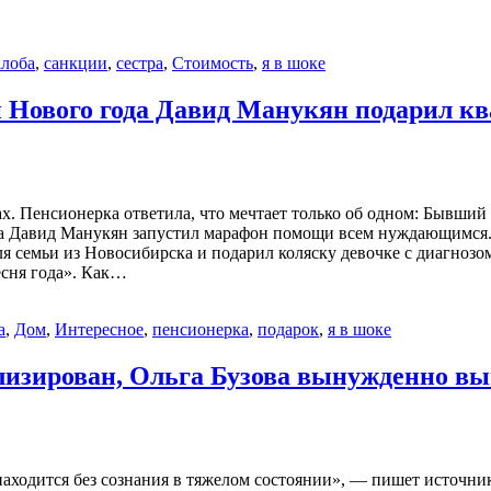
лоба
,
санкции
,
сестра
,
Стоимость
,
я в шоке
н Нового года Давид Манукян подарил к
. Пенсионерка ответила, что мечтает только об одном: Бывший 
ода Давид Манукян запустил марафон помощи всем нуждающимся. 
я семьи из Новосибирска и подарил коляску девочке с диагнозо
есня года». Как…
а
,
Дом
,
Интересное
,
пенсионерка
,
подарок
,
я в шоке
ализирован, Ольга Бузова вынужденно в
аходится без сознания в тяжелом состоянии», — пишет источник