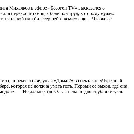
икита Михалков в эфире «Бесогон TV» высказался о
 для перевоспитания, а большой труд, которому нужно
Там нянечкой или билетершей и кем-то еще… Что же ее
нила, почему экс-ведущая «Дома-2» в спектакле «Чудесный
аре, которая не должна уметь петь. Первый ее выход, где она
авдой». — Но дальше, где Ольга пела не для «публики», она