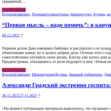
украшений,…
ПОДРОБНЕЕ
Вдохновляющее
,
Познавательное
Анна
,
банкротство
,
Бузова
,
жа
“Первая мысль – надо помочь”: в кану
08.12.2021
*
Первым делом Дава накормил бабушку и расспросил о ее нуждах
объективами камер, но и делать добрые дела. Осенью этого г
самостоятельно улучшить свою жизнь. Блогер уже купил дом дл
Приднестровье, отказавшись от роли ведущего в шоу «Новая п
ПОДРОБНЕЕ
Вдохновляющее
,
Шокирующее
Бузова
,
бывший избранник
,
Дав
Александр Градский экстренно госпит
26.11.2021
27.11.2021
*
«На момент публикации материала выяснилось, что музыкант н