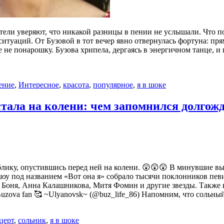
ели уверяют, что никакой разницы в пении не услышали. Что по
итуаций. От Бузовой в тот вечер явно отвернулась фортуна: пря
 не понарошку. Бузова хрипела, дергаясь в энергичном танце, и
ение
,
Интересное
,
красота
,
популярное
,
я в шоке
встала на колени: чем запомнился долго
блику, опустившись перед ней на колени. 😲😲😲 В минувшие в
оу под названием «Вот она я» собрало тысячи поклонников пев
 Боня, Анна Калашникова, Митя Фомин и другие звезды. Также 
uzova fan 🥰 ~Ulyanovsk~ (@buz_life_86) Напомним, что сольн
церт
,
сольник
,
я в шоке