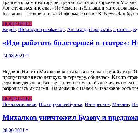
Градского: композитора экстренно госпитализирован в Москве. 
мог случиться инсульт. «На момент публикации материала выя
Instagram Публикация от Информагентство RuNews24.ru (@rune
ПОДРОБНЕЕ
Видео
,
Шокирующее
xфактор
,
Александр Градский
,
артисты
,
Бу
«Иди работать билетершей в театре»: 
24.08.2021
*
Недавно Никита Михалков высказался о «талантливой» игре Оль
пропустившая всю детскую литературу, обиделась. Как-то стран
странная девушка. Все же в детстве нужно было читать нормал
разродилась мыслями: Ты можешь с Надей Михалковой хоть тру
ПОДРОБНЕЕ
Познавательное
,
Шокирующее
Бузова
,
Интересное
,
Мнение
,
Ни
Михалков уничтожил Бузову и предлож
28.06.2021
*