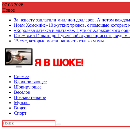
Перейти
07.08.2026
к
Новое
содержимому
За невесту заплатили миллион долларов. А потом каждо
Ноам Хомский: «10 жутких трюков, с помощью которых к
«Королева латекса и эпатажа». Путь от Харьковского об
С кем жил Галкин до Пугачёвой: лучше присесть, ведь мы
15 смс, которые могли написать только мамы
Свежее
Вдохновляющее
Шокирующее
Весёлое
Познавательное
Музыка
Видео
Спорт