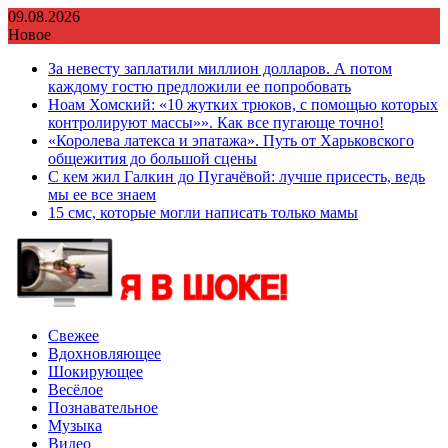
Перейти
09.08.2026
к
Новое
содержимому
За невесту заплатили миллион долларов. А потом
каждому гостю предложили ее попробовать
Ноам Хомский: «10 жутких трюков, с помощью которых
контролируют массы»». Как все пугающе точно!
«Королева латекса и эпатажа». Путь от Харьковского
общежития до большой сцены
С кем жил Галкин до Пугачёвой: лучше присесть, ведь
мы ее все знаем
15 смс, которые могли написать только мамы
Свежее
Вдохновляющее
Шокирующее
Весёлое
Познавательное
Музыка
Видео