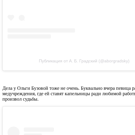
Публикация от А. Б. Градский (@aborgradsky)
Дела у Ольги Бузовой тоже не очень. Буквально вчера певица р
медучреждения, где ей ставят капельницы ради любимой работы
произвол судьбы.