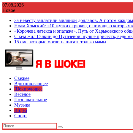
Перейти
07.08.2026
к
Новое
содержимому
За невесту заплатили миллион долларов. А потом каждо
Ноам Хомский: «10 жутких трюков, с помощью которых к
«Королева латекса и эпатажа». Путь от Харьковского об
С кем жил Галкин до Пугачёвой: лучше присесть, ведь мы
15 смс, которые могли написать только мамы
Свежее
Вдохновляющее
Шокирующее
Весёлое
Познавательное
Музыка
Видео
Спорт