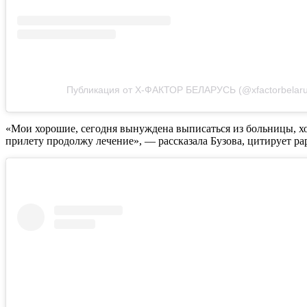
Публикация от Х-ФАКТОР БЕЛАРУСЬ (@xfactorbelaru
«Мои хорошие, сегодня вынуждена выписаться из больницы, хот
прилету продолжу лечение», — рассказала Бузова, цитирует pap