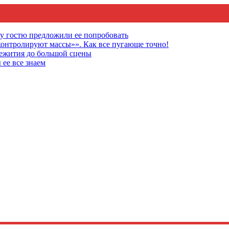
му гостю предложили ее попробовать
онтролируют массы»». Как все пугающе точно!
щежития до большой сцены
 ее все знаем