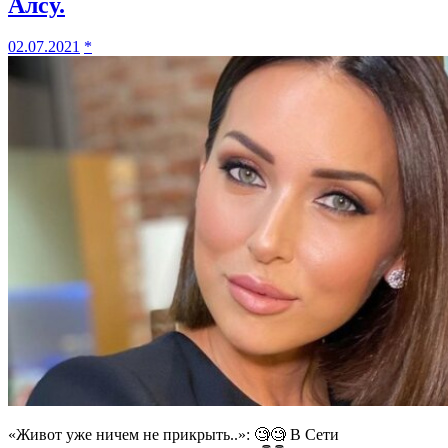
Алсу.
02.07.2021
*
«Живот yжe ничем не прикрыть..»: 🧐🧐 В Сети