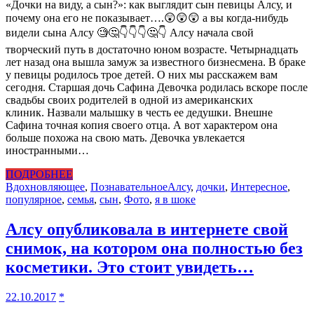
«Дочки на виду, а сын?»: как выглядит сын певицы Алсу, и
почему она его не показывает….😲😲😲 а вы когда-нибудь
видели сына Алсу 🧐🤔👇👇👇🤔👇 Алсу начала свой
творческий путь в достаточно юном возрасте. Четырнадцать
лет назад она вышла замуж за известного бизнесмена. В браке
у певицы родилось трое детей. О них мы расскажем вам
сегодня. Старшая дочь Сафина Девочка родилась вскоре после
свадьбы своих родителей в одной из американских
клиник. Назвали малышку в честь ее дедушки. Внешне
Сафина точная копия своего отца. А вот характером она
больше похожа на свою мать. Девочка увлекается
иностранными…
ПОДРОБНЕЕ
Вдохновляющее
,
Познавательное
Алсу
,
дочки
,
Интересное
,
популярное
,
семья
,
сын
,
Фото
,
я в шоке
Алсу опубликовала в интернете свой
снимок, на котором она полностью без
косметики. Это стоит увидеть…
22.10.2017
*