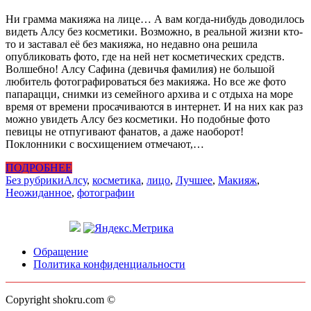
Ни грамма макияжа на лице… А вам когда-нибудь доводилось
видеть Алсу без косметики. Возможно, в реальной жизни кто-
то и заставал её без макияжа, но недавно она решила
опубликовать фото, где на ней нет косметических средств.
Волшебно! Алсу Сафина (девичья фамилия) не большой
любитель фотографироваться без макияжа. Но все же фото
папарацци, снимки из семейного архива и с отдыха на море
время от времени просачиваются в интернет. И на них как раз
можно увидеть Алсу без косметики. Но подобные фото
певицы не отпугивают фанатов, а даже наоборот!
Поклонники с восхищением отмечают,…
ПОДРОБНЕЕ
Без рубрики
Алсу
,
косметика
,
лицо
,
Лучшее
,
Макияж
,
Неожиданное
,
фотографии
Обращение
Политика конфиденциальности
Copyright shokru.com ©