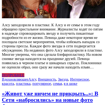
Алсу заподозрили в пластике. К Алсу и ее семье в этом году
обращено пристальное внимание. Журналисты ходят по пятам
в надежде спровоцировать звезду и получить пикантные
подробности из ее жизни. Певица даже некоторое время не
посещала светские мероприятия, чтобы избежать нападок со
стороны прессы. Каждое фото звезды в сети подвергается
обсуждению. На недавних фото Алсу заподозрили в пластике.
Многие уверены, что она сделала блефаропластику. На новом
снимке звезда находится на празднике друзей. Певица
появилась в черном платье и шикарных серьгах. Поклонники
не оценили образ, они сразу же начали находить изъян…
ПОДРОБНЕЕ
Вдохновляющее
Алсу
,
Внешность
,
Звезда
,
Интересное
,
красота
,
пластика
,
популярное
,
семья
,
я в шоке
«Живот yжe ничем не прикрыть..»: В
Сети «набросились» на новые фото