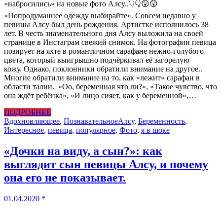
«набросились» на новые фото Алсу..👇👇😲😲
«Попродуманнее одежду выбирайте». Совсем недавно у
певицы Алсу был день рождения. Артистке исполнилось 38
лет. В честь знаменательного дня Алсу выложила на своей
странице в Инстаграм свежий снимок. На фотографии певица
позирует на яхте в романтичном сарафане нежно-голубого
цвета, который выигрышно подчёркивал её загорелую
кожу. Однако, поклонники обратили внимание на другое..
Многие обратили внимание на то, как «лежит» сарафан в
области талии. «Оо, беременная что ли?», «Такое чувство, что
она ждёт ребёнка», «И лицо сияет, как у беременной»,…
ПОДРОБНЕЕ
Вдохновляющее
,
Познавательное
Алсу
,
Беременность
,
Интересное
,
певица
,
популярное
,
Фото
,
я в шоке
«Дочки на виду, а сын?»: как
выглядит сын певицы Алсу, и почему
она его не показывает.
01.04.2020
*