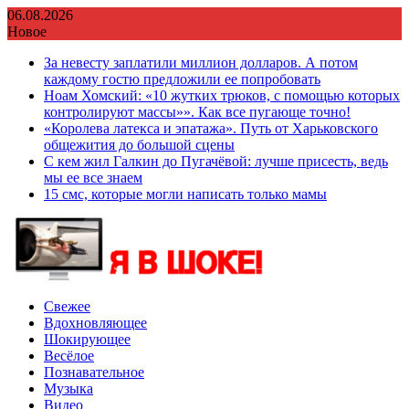
Перейти
06.08.2026
к
Новое
содержимому
За невесту заплатили миллион долларов. А потом
каждому гостю предложили ее попробовать
Ноам Хомский: «10 жутких трюков, с помощью которых
контролируют массы»». Как все пугающе точно!
«Королева латекса и эпатажа». Путь от Харьковского
общежития до большой сцены
С кем жил Галкин до Пугачёвой: лучше присесть, ведь
мы ее все знаем
15 смс, которые могли написать только мамы
Свежее
Вдохновляющее
Шокирующее
Весёлое
Познавательное
Музыка
Видео