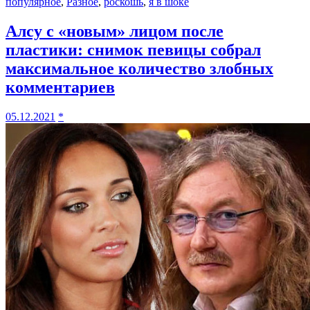
популярное
,
Разное
,
роскошь
,
я в шоке
Алсу с «новым» лицом после
пластики: снимок певицы собрал
максимальное количество злобных
комментариев
05.12.2021
*