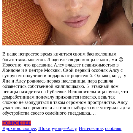
В наше непростое время кичиться своим баснословным
богатством- моветон. Люди еле сводят концы с концами 😟
Известно, что красавица Алсу владеет недвижимостью в
Лондоне и в центре Москвы. Свой первый особняк Алсу с
супругом получили в подарок от родителей. Однако, когда у
Яна и Алсу родилась первая наследница, пара решила
обзавестись собственной жилплощадью. 5- этажный дом
певицы находится на Рублевке. Исполнительница шутит, что
домработницам поначалу приходится нелегко, ведь так
сложно не заблудиться в таком огромном пространстве. Алсу
участвовала в ремонте и активно выбирала все материалы для
обустройства своего семейного гнездышка.…
ПОДРОБНЕЕ
Вдохновляющее
,
Шокирующее
Алсу
,
Интересное
,
особняк
,