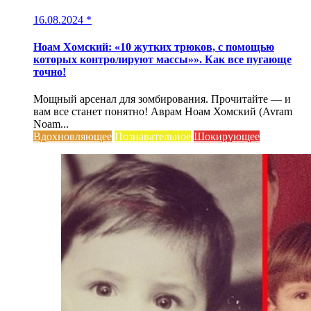
16.08.2024
*
Ноам Хомский: «10 жутких трюков, с помощью
которых контролируют массы»». Как все пугающе
точно!
Мощный арсенал для зомбирования. Прочитайте — и
вам все станет понятно! Аврам Ноам Хомский (Avram
Noam...
Вдохновляющее
Познавательное
Шокирующее