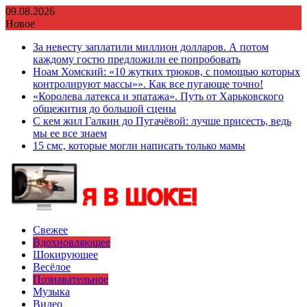
Перейти
09.08.2026
к
Новое
содержимому
За невесту заплатили миллион долларов. А потом
каждому гостю предложили ее попробовать
Ноам Хомский: «10 жутких трюков, с помощью которых
контролируют массы»». Как все пугающе точно!
«Королева латекса и эпатажа». Путь от Харьковского
общежития до большой сцены
С кем жил Галкин до Пугачёвой: лучше присесть, ведь
мы ее все знаем
15 смс, которые могли написать только мамы
Свежее
Вдохновляющее
Шокирующее
Весёлое
Познавательное
Музыка
Видео