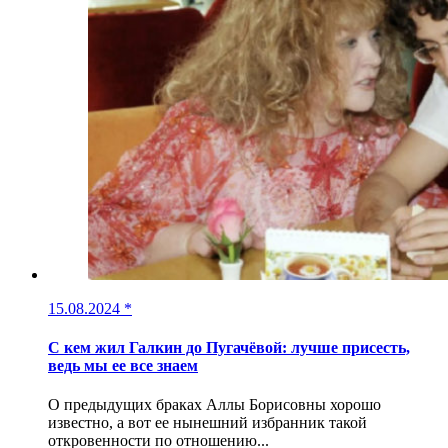
15.08.2024
*
С кем жил Галкин до Пугачёвой: лучше присесть,
ведь мы ее все знаем
О предыдущих браках Аллы Борисовны хорошо
известно, а вот ее нынешний избранник такой
откровенности по отношению...