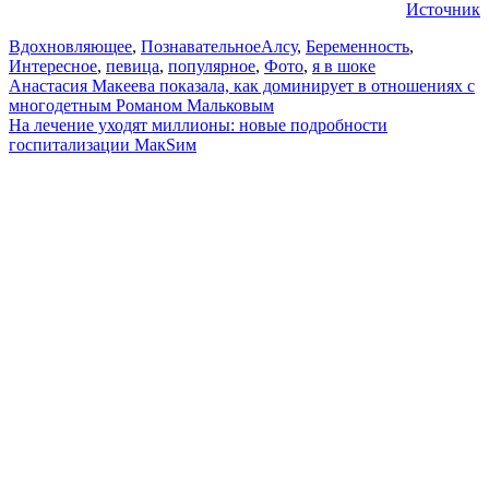
Источник
Вдохновляющее
,
Познавательное
Алсу
,
Беременность
,
Интересное
,
певица
,
популярное
,
Фото
,
я в шоке
Навигация
Анастасия Макеева показала, как доминирует в отношениях с
многодетным Романом Мальковым
по
На лечение уходят миллионы: новые подробности
записям
госпитализации MакSим