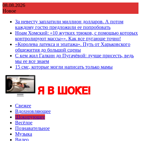
Перейти
08.08.2026
к
Новое
содержимому
За невесту заплатили миллион долларов. А потом
каждому гостю предложили ее попробовать
Ноам Хомский: «10 жутких трюков, с помощью которых
контролируют массы»». Как все пугающе точно!
«Королева латекса и эпатажа». Путь от Харьковского
общежития до большой сцены
С кем жил Галкин до Пугачёвой: лучше присесть, ведь
мы ее все знаем
15 смс, которые могли написать только мамы
Свежее
Вдохновляющее
Шокирующее
Весёлое
Познавательное
Музыка
Видео