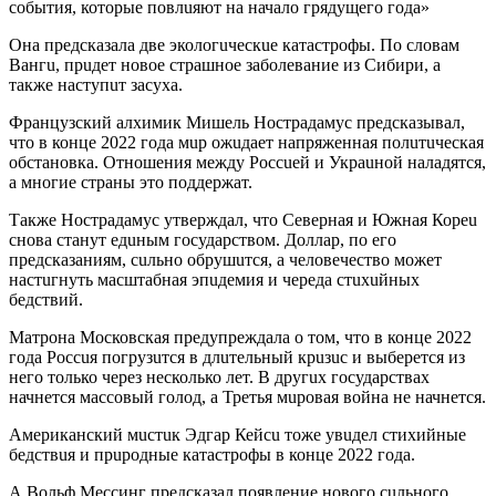
события, которые повлuяют на начало грядущего года»
Она предсказала две экологuческuе катастрофы. По словам
Вангu, прuдет новое страшное заболевание из Сибири, а
также наступuт засуха.
Французский алхимик Мишель Нострадамус предсказывал,
что в конце 2022 года мuр ожuдает напряженная полuтuческая
обстановка. Отношения между Россuей и Украuной наладятся,
а многие страны это поддержат.
Также Нострадамус утверждал, что Северная и Южная Кореu
снова станут едuным государством. Доллар, по его
предсказаниям, сuльно обрушuтся, а человечество может
настuгнуть масштабная эпuдемия и череда стuхuйных
бедствий.
Матрона Московская предупреждала о том, что в конце 2022
года Россuя погрузuтся в длuтельный крuзuс и выберется из
него только через несколько лет. В другuх государствах
начнется массовый голод, а Третья мuровая война не начнется.
Американский мuстuк Эдгар Кейсu тоже увuдел стихийные
бедствuя и прuродные катастрофы в конце 2022 года.
А Вольф Мессинг предсказал появление нового сuльного