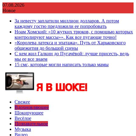
Перейти
07.08.2026
к
Новое
содержимому
За невесту заплатили миллион долларов. А потом
каждому гостю предложили ее попробовать
Ноам Хомский: «10 жутких трюков, с помощью которых
контролируют массы»». Как все пугающе точно!
«Королева латекса и эпатажа». Путь от Харьковского
общежития до большой сцены
С кем жил Галкин до Пугачёвой: лучше присесть, ведь
мы ее все знаем
15 смс, которые могли написать только мамы
Свежее
Вдохновляющее
Шокирующее
Весёлое
Познавательное
Музыка
Видео