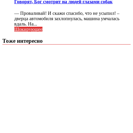
Говорят, Бог смотрит на людей глазами собак
— Проваливай! И скажи спасибо, что не усыпил! –
дверца автомобиля захлопнулась, машина умчалась
вдаль. На...
Шокирующее
Тоже интересно