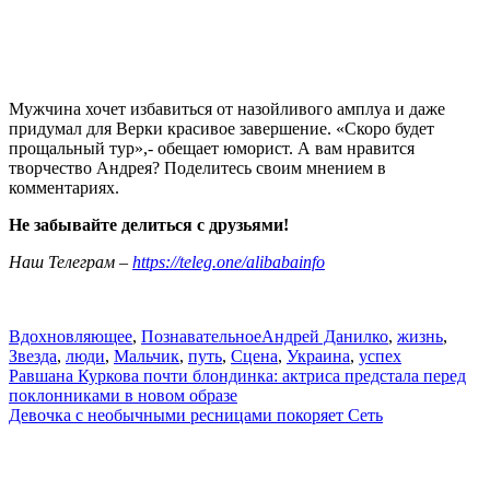
Мужчина хочет избавиться от назойливого амплуа и даже
придумал для Верки красивое завершение. «Скоро будет
прощальный тур»,- обещает юморист. А вам нравится
творчество Андрея? Поделитесь своим мнением в
комментариях.
Не забывайте делиться с друзьями!
Наш Телеграм –
https://teleg.one/alibabainfo
Вдохновляющее
,
Познавательное
Андрей Данилко
,
жизнь
,
Звезда
,
люди
,
Мальчик
,
путь
,
Сцена
,
Украина
,
успех
Навигация
Равшана Куркова почти блондинка: актриса предстала перед
поклонниками в новом образе
по
Девочка с необычными ресницами покоряет Сеть
записям