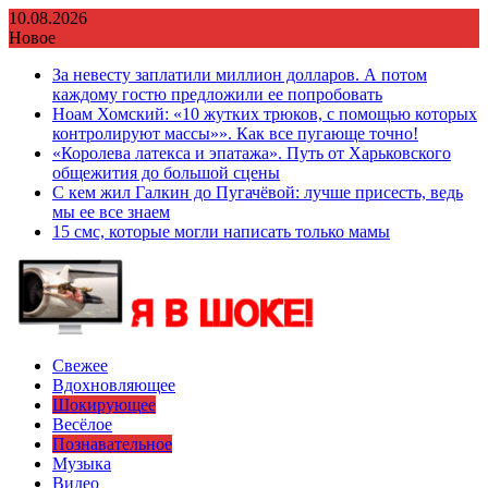
Перейти
10.08.2026
к
Новое
содержимому
За невесту заплатили миллион долларов. А потом
каждому гостю предложили ее попробовать
Ноам Хомский: «10 жутких трюков, с помощью которых
контролируют массы»». Как все пугающе точно!
«Королева латекса и эпатажа». Путь от Харьковского
общежития до большой сцены
С кем жил Галкин до Пугачёвой: лучше присесть, ведь
мы ее все знаем
15 смс, которые могли написать только мамы
Свежее
Вдохновляющее
Шокирующее
Весёлое
Познавательное
Музыка
Видео