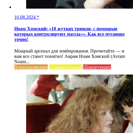
16.08.2024
*
Ноам Хомский: «10 жутких трюков, с помощью
которых контролируют массы»». Как все пугающе
точно!
Мощный арсенал для зомбирования. Прочитайте — и
вам все станет понятно! Аврам Ноам Хомский (Avram
Noam...
Вдохновляющее
Познавательное
Шокирующее