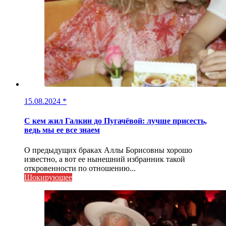
15.08.2024
*
С кем жил Галкин до Пугачёвой: лучше присесть,
ведь мы ее все знаем
О предыдущих браках Аллы Борисовны хорошо
известно, а вот ее нынешний избранник такой
откровенности по отношению...
Шокирующее