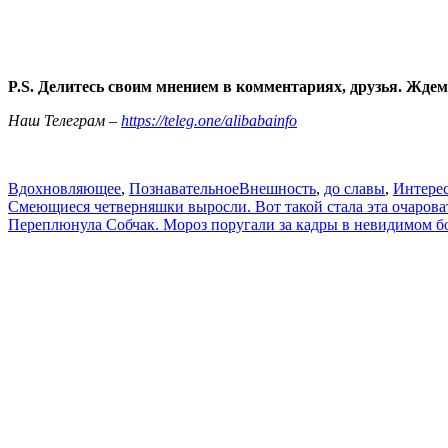
P.S. Делитесь своим мнением в комментариях, друзья. Ждем
Наш Телеграм –
https://teleg.one/alibabainfo
Вдохновляющее
,
Познавательное
Внешность
,
до славы
,
Интере
Навигация
Смеющиеся четверняшки выросли. Вот такой стала эта очароват
Переплюнула Собчак. Мороз поругали за кадры в невидимом б
по
записям