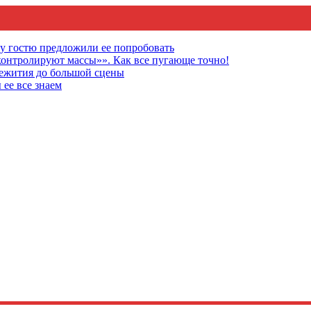
му гостю предложили ее попробовать
онтролируют массы»». Как все пугающе точно!
щежития до большой сцены
 ее все знаем