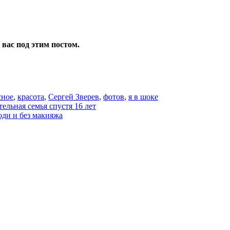
 вас под этим постом.
сное
,
красота
,
Сергей Зверев
,
фотов
,
я в шоке
ельная семья спустя 16 лет
оди и без макияжа