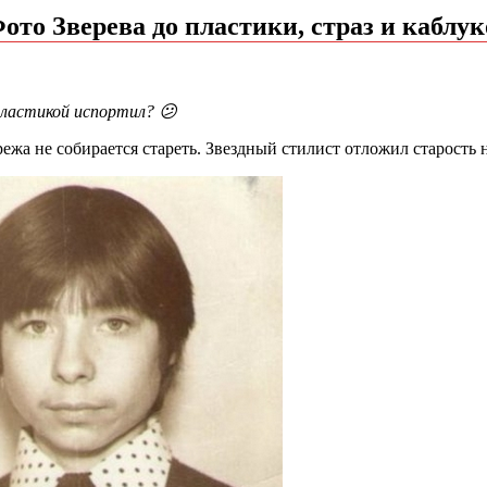
то Зверева до пластики, страз и каблук
пластикой испортил? 😕
ережа не собирается стареть. Звездный стилист отложил старост