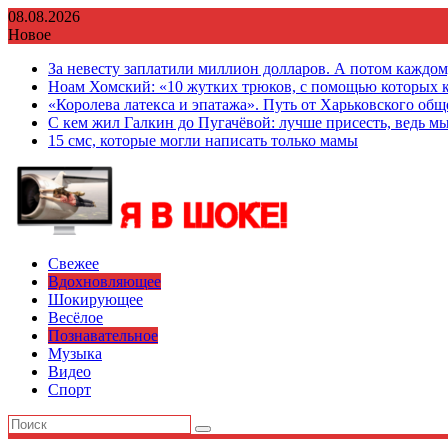
Перейти
08.08.2026
к
Новое
содержимому
За невесту заплатили миллион долларов. А потом каждо
Ноам Хомский: «10 жутких трюков, с помощью которых к
«Королева латекса и эпатажа». Путь от Харьковского об
С кем жил Галкин до Пугачёвой: лучше присесть, ведь мы
15 смс, которые могли написать только мамы
Свежее
Вдохновляющее
Шокирующее
Весёлое
Познавательное
Музыка
Видео
Спорт