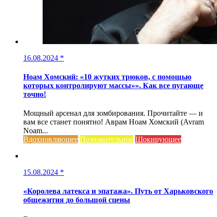
16.08.2024
*
Ноам Хомский: «10 жутких трюков, с помощью
которых контролируют массы»». Как все пугающе
точно!
Мощный арсенал для зомбирования. Прочитайте — и
вам все станет понятно! Аврам Ноам Хомский (Avram
Noam...
Вдохновляющее
Познавательное
Шокирующее
15.08.2024
*
«Королева латекса и эпатажа». Путь от Харьковского
общежития до большой сцены