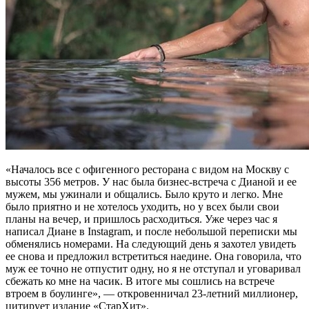
«Началось все с офигенного ресторана с видом на Москву с
высоты 356 метров. У нас была бизнес-встреча с Дианой и ее
мужем, мы ужинали и общались. Было круто и легко. Мне
было приятно и не хотелось уходить, но у всех были свои
планы на вечер, и пришлось расходиться. Уже через час я
написал Диане в Instagram, и после небольшой переписки мы
обменялись номерами. На следующий день я захотел увидеть
ее снова и предложил встретиться наедине. Она говорила, что
муж ее точно не отпустит одну, но я не отступал и уговаривал
сбежать ко мне на часик. В итоге мы сошлись на встрече
втроем в боулинге», — откровенничал 23-летний миллионер,
цитирует издание «СтарХит».