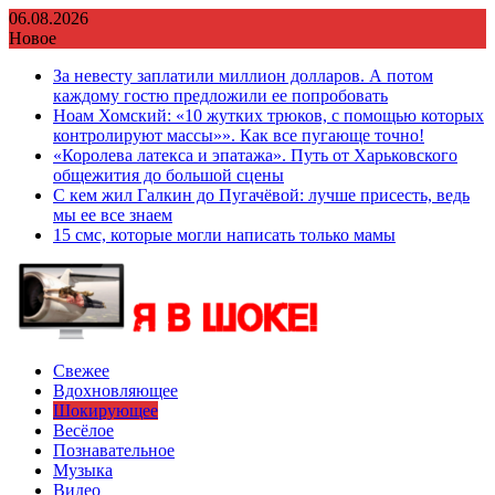
Перейти
06.08.2026
к
Новое
содержимому
За невесту заплатили миллион долларов. А потом
каждому гостю предложили ее попробовать
Ноам Хомский: «10 жутких трюков, с помощью которых
контролируют массы»». Как все пугающе точно!
«Королева латекса и эпатажа». Путь от Харьковского
общежития до большой сцены
С кем жил Галкин до Пугачёвой: лучше присесть, ведь
мы ее все знаем
15 смс, которые могли написать только мамы
Свежее
Вдохновляющее
Шокирующее
Весёлое
Познавательное
Музыка
Видео