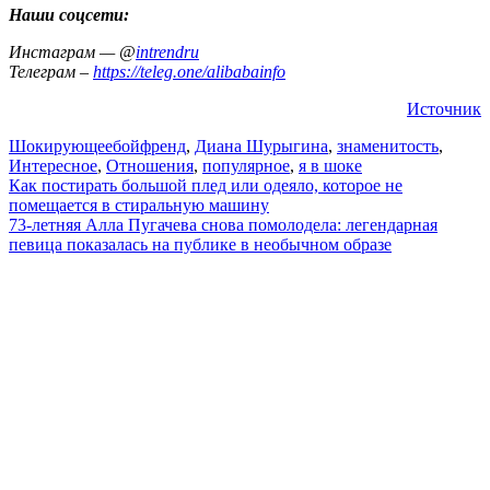
Наши соцсети:
Инстаграм — @
intrendru
Телеграм –
https://teleg.one/alibabainfo
Источник
Шокирующее
бойфренд
,
Диана Шурыгина
,
знаменитость
,
Интересное
,
Отношения
,
популярное
,
я в шоке
Навигация
Как постирать большой плед или одеяло, которое не
помещается в стиральную машину
по
73-летняя Алла Пугачева снова помолодела: легендарная
записям
певица показалась на публике в необычном образе