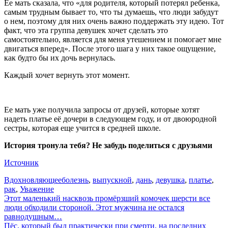
Ее мать сказала, что «для родителя, который потерял ребенка,
самым трудным бывает то, что ты думаешь, что люди забудут
о нем, поэтому для них очень важно поддержать эту идею. Тот
факт, что эта группа девушек хочет сделать это
самостоятельно, является для меня утешением и помогает мне
двигаться вперед». После этого шага у них такое ощущение,
как будто бы их дочь вернулась.
Каждый хочет вернуть этот момент.
Ее мать уже получила запросы от друзей, которые хотят
надеть платье её дочери в следующем году, и от двоюродной
сестры, которая еще учится в средней школе.
История тронула тебя? Не забудь поделиться с друзьями
Источник
Вдохновляющее
болезнь
,
выпускной
,
дань
,
девушка
,
платье
,
рак
,
Уважение
Навигация
Этот маленький насквозь промёрзший комочек шерсти все
люди обходили стороной. Этот мужчина не остался
по
равнодушным…
записям
Пёс, который был практически при смерти, на последних