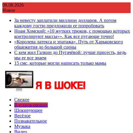
Перейти
08.08.2026
к
Новое
содержимому
За невесту заплатили миллион долларов. А потом
каждому гостю предложили ее попробовать
Ноам Хомский: «10 жутких трюков, с помощью которых
контролируют массы»». Как все пугающе точно!
«Королева латекса и эпатажа». Путь от Харьковского
общежития до большой сцены
С кем жил Галкин до Пугачёвой: лучше присесть, ведь
мы ее все знаем
15 смс, которые могли написать только мамы
Свежее
Вдохновляющее
Шокирующее
Весёлое
Познавательное
Музыка
Видео