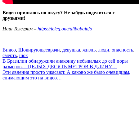
Видео пришлось по вкусу? Не забудь поделиться с
друзьями!
Наш Телеграм –
https://teleg.one/alibabainfo
Видео
,
Шокирующее
врачи
,
девушка
,
жизнь
,
люди
,
опасность
,
смерть
,
шок
Навигация
В Бразилии обнаружили анаконду небывалых до сей поры
размеров… ЦЕЛЫХ ДЕСЯТЬ МЕТРОВ В ДЛИНУ…
по
Эти явления просто ужасают. А каково же было очевидцам,
записям
снимающим это на видео…