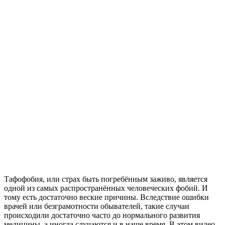
Тафофобия, или страх быть погребённым заживо, является
одной из самых распространённых человеческих фобий. И
тому есть достаточно веские причины. Вследствие ошибки
врачей или безграмотности обывателей, такие случаи
происходили достаточно часто до нормального развития
медицины, а иногда случаются и в наше время. В этом видео