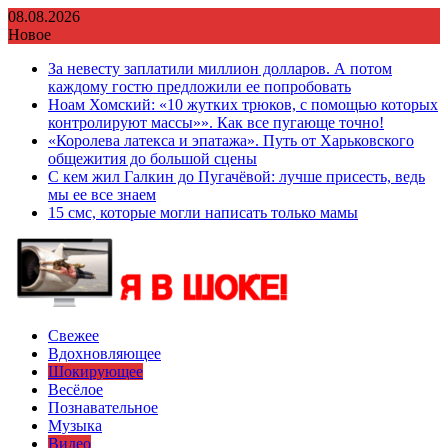
Перейти
08.08.2026
к
Новое
содержимому
За невесту заплатили миллион долларов. А потом
каждому гостю предложили ее попробовать
Ноам Хомский: «10 жутких трюков, с помощью которых
контролируют массы»». Как все пугающе точно!
«Королева латекса и эпатажа». Путь от Харьковского
общежития до большой сцены
С кем жил Галкин до Пугачёвой: лучше присесть, ведь
мы ее все знаем
15 смс, которые могли написать только мамы
Свежее
Вдохновляющее
Шокирующее
Весёлое
Познавательное
Музыка
Видео