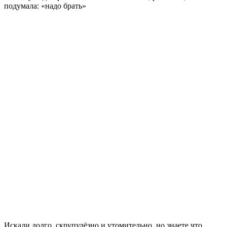
подумала: «надо брать»
Искали долго, скрупулёзно и утомительно, но знаете что,