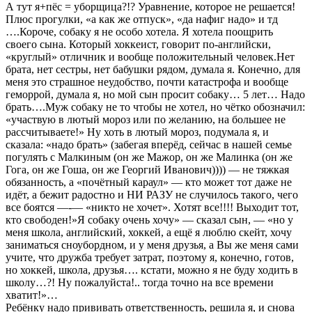
А тут я+пёс = уборщица?!? Уравнение, которое не решается!
Плюс прогулки, «а как же отпуск», «да нафиг надо» и тд
….Короче, собаку я не особо хотела. Я хотела поощрить
своего сына. Который хоккеист, говорит по-английски,
«круглый» отличник и вообще положительный человек.Нет
брата, нет сестры, нет бабушки рядом, думала я. Конечно, для
меня это страшное неудобство, почти катастрофа и вообще
геморрой, думала я, но мой сын просит собаку… 5 лет… Надо
брать….Муж собаку не то чтобы не хотел, но чётко обозначил:
«участвую в лютый мороз или по желанию, на большее не
рассчитываете!» Ну хоть в лютый мороз, подумала я, и
сказала: «надо брать» (забегая вперёд, сейчас в нашей семье
погулять с Малкиным (он же Мажор, он же Малинка (он же
Гога, он же Гоша, он же Георгий Иванович)))) — не тяжкая
обязанность, а «почётный караул» — кто может тот даже не
идёт, а бежит радостно и НИ РАЗУ не случилось такого, чего
все боятся —-— «никто не хочет». Хотят все!!!! Выходит тот,
кто свободен!»Я собаку очень хочу» — сказал сын, — «но у
меня школа, английский, хоккей, а ещё я люблю скейт, хочу
заниматься сноубордном, и у меня друзья, а Вы же меня сами
учите, что дружба требует затрат, поэтому я, конечно, готов,
но хоккей, школа, друзья…. кстати, можно я не буду ходить в
школу…?! Ну пожалуйста!.. тогда точно на все времени
хватит!»…
Ребёнку надо прививать ответственность, решила я, и снова