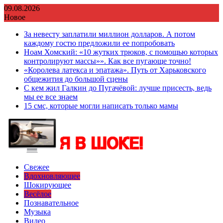
Перейти
09.08.2026
к
Новое
содержимому
За невесту заплатили миллион долларов. А потом
каждому гостю предложили ее попробовать
Ноам Хомский: «10 жутких трюков, с помощью которых
контролируют массы»». Как все пугающе точно!
«Королева латекса и эпатажа». Путь от Харьковского
общежития до большой сцены
С кем жил Галкин до Пугачёвой: лучше присесть, ведь
мы ее все знаем
15 смс, которые могли написать только мамы
Свежее
Вдохновляющее
Шокирующее
Весёлое
Познавательное
Музыка
Видео