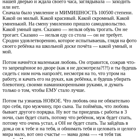
нашей дверью и ждала своего часа, заглядывала — заходить
или нет.
Сначала было умиление и МИМИШНОСТЬ 100500 степени.
Какой он милый. Какой красивый. Какой скромный. Какой
умненький. На смену умилению пришло самодовольство.
Какой умный щен. Сказано — нельзя обувь трогать. Он не
трогает. Сказано — нельзя еду со стола — он не требует.
Сродни удовлетворению, которое испытываешь, глядя на фото
своего ребёнка на школьной доске почёта — какой умный, и
мой.
Потом начнётся маленькая любовь. Он отравится, сожрав что-
то запрещённое во дворе (как я не досмотрела?!?!) и ты будешь
сидеть с ним ночь напролёт, несмотря на то, что утром на
работу, и качать его на руках, как ребёнка, и будешь убирать
блевотину, своими наманикюренными руками, и думать
только о том, чтобы ЕМУ стало лучше.
Потом ты узнаешь НОВОЕ. Что любовь она не обязательно
про себя, про мужчину, про сына. Ты поймёшь, что любовь
бывает другого порядка. Ну вот ты приедешь с работы в 3
ночи, сын будет спать, потому что ребёнок, муж будет спать,
потому что очень устал, а ОН не будет спать. Ты зайдёшь в
дом,а он к тебе и на тебя, и обнимать тебя и целовать и целого
мира мало, вот оно счастье — мама дома —- «я тебя так