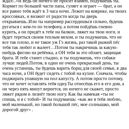
ждал!..»И ведь он ничего не просит взамен, подумаешь ты.
Кормит по большей части папа, гуляет и играет — брат, а он
все равно тебя ждёт в 3 часа ночи. Лежит на коврике, на твоих
кроссовках, и визжит от радости когда ты дверь
открываешь..Или ты например рассердишься сильно, будешь
ругаться с кем-то по телефону, а потом пойдёшь гневно
курить, а он придёт к тебе на балкон, ляжет на твои ноги, и
будет тереться своим теплым мехом, и ты подумаешь, что не
все так плохо, и не такое уж Гэ жизнь, раз такой рыжий пёс
тебя так любит и жалеет…Потом ты накричишь за какую-
нибудь фигню на ребёнка, а ОН тебя за это облает, защищая
брата. И тебе станет стыдно, и ты подумаешь, что собаки
лучше людей.Потом, в один не очень прекрасный день, ты
очень устанешь, ты будешь варить борщ для своей семьи, в два
часа ночи, а ОН будет сидеть с тобой на кухне. Сначала, чтобы
поджирать упавшую на пол капусту. А потом просто потому,
что не хочет оставлять тебя одну.Ты отнесёшь его в его дом, а
он через пять минут вернется, он ничего не скажет, просто
ляжет рядом и лизнёт твою ногу. Как бы намекая «ты не
спишь, и я с тобой» И ты подумаешь: «как же я тебя люблю,
мой маленький, но такой большой пёс, мое солнышко, мой
дорогой друг» .