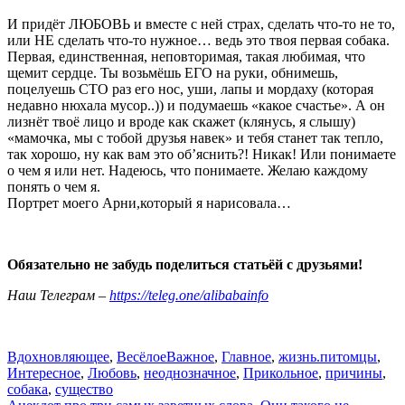
И придёт ЛЮБОВЬ и вместе с ней страх, сделать что-то не то,
или НЕ сделать что-то нужное… ведь это твоя первая собака.
Первая, единственная, неповторимая, такая любимая, что
щемит сердце. Ты возьмёшь ЕГО на руки, обнимешь,
поцелуешь СТО раз его нос, уши, лапы и мордаху (которая
недавно нюхала мусор..)) и подумаешь «какое счастье». А он
лизнёт твоё лицо и вроде как скажет (клянусь, я слышу)
«мамочка, мы с тобой друзья навек» и тебя станет так тепло,
так хорошо, ну как вам это об’яснить?! Никак! Или понимаете
о чем я или нет. Надеюсь, что понимаете. Желаю каждому
понять о чем я.
Портрет моего Арни,который я нарисовала…
Обязательно не забудь поделиться статьёй с друзьями!
Наш Телеграм –
https://teleg.one/alibabainfo
Вдохновляющее
,
Весёлое
Важное
,
Главное
,
жизнь.питомцы
,
Интересное
,
Любовь
,
неоднозначное
,
Прикольное
,
причины
,
собака
,
существо