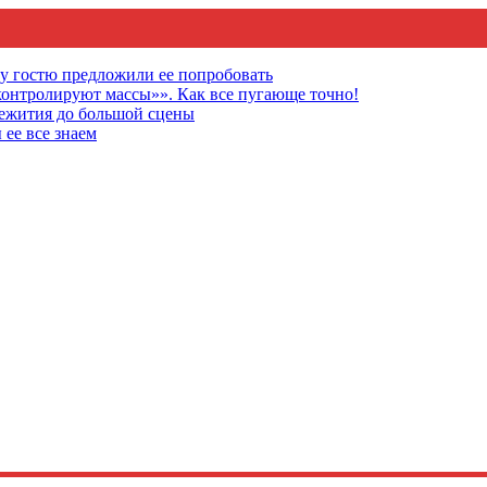
му гостю предложили ее попробовать
онтролируют массы»». Как все пугающе точно!
щежития до большой сцены
 ее все знаем