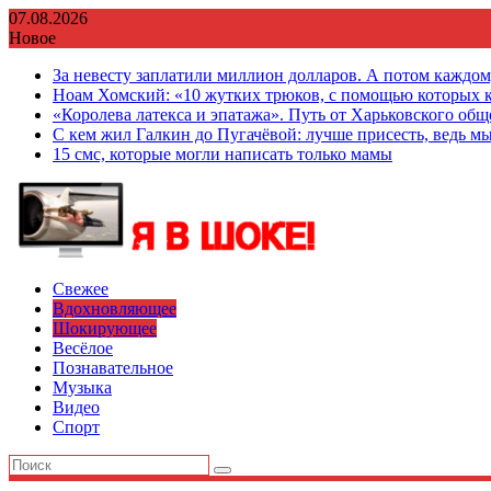
Перейти
07.08.2026
к
Новое
содержимому
За невесту заплатили миллион долларов. А потом каждо
Ноам Хомский: «10 жутких трюков, с помощью которых к
«Королева латекса и эпатажа». Путь от Харьковского об
С кем жил Галкин до Пугачёвой: лучше присесть, ведь мы
15 смс, которые могли написать только мамы
Свежее
Вдохновляющее
Шокирующее
Весёлое
Познавательное
Музыка
Видео
Спорт