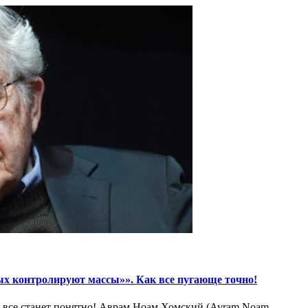
х контролируют массы»». Как все пугающе точно!
все станет понятно! Аврам Ноам Хомский (Avram Noam...