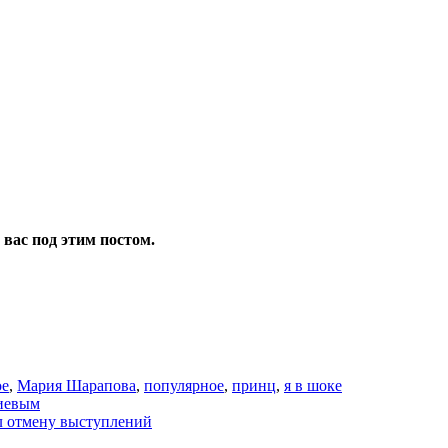
 вас под этим постом.
ое
,
Мария Шарапова
,
популярное
,
принц
,
я в шоке
гиевым
л отмену выступлений