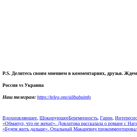
P.S. Делитесь своим мнением в комментариях, друзья. Ждем
Россия vs Украина
Наш телеграм:
https://teleg.one/alibabainfo
Вдохновляющее
,
Шокирующее
Беременность
,
Гарри
,
Интересн
Навигация
«Обманул, что не женат». Довлатова рассказала о романе с На
«Будем жить дальше». Опальный Макаревич прокомментирова
по