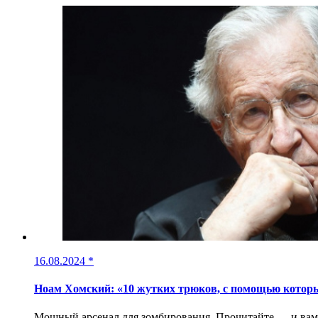
16.08.2024
*
Ноам Хомский: «10 жутких трюков, с помощью которы
Мощный арсенал для зомбирования. Прочитайте — и вам 