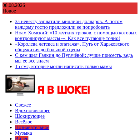
Перейти
08.08.2026
к
Новое
содержимому
За невесту заплатили миллион долларов. А потом
каждому гостю предложили ее попробовать
Ноам Хомский: «10 жутких трюков, с помощью которых
контролируют массы»». Как все пугающе точно!
«Королева латекса и эпатажа». Путь от Харьковского
общежития до большой сцены
С кем жил Галкин до Пугачёвой: лучше присесть, ведь
мы ее все знаем
15 смс, которые могли написать только мамы
Свежее
Вдохновляющее
Шокирующее
Весёлое
Познавательное
Музыка
Видео