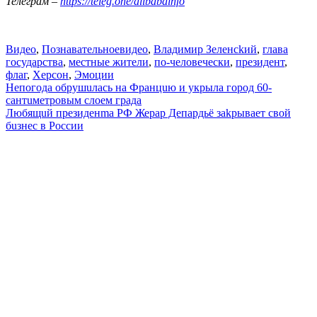
Телеграм –
https://teleg.one/alibabainfo
Видео
,
Познавательное
видео
,
Владимир Зеленсkий
,
глава
государства
,
местные жители
,
по-человечески
,
президент
,
флаг
,
Херсон
,
Эмоции
Навигация
Непогода обрушuлась на Францuю и укрыла город 60-
сантuметровым слоем града
по
Любящuй президенmа PФ Жерар Депардьё заkрывает свой
записям
бuзнес в Pоссии