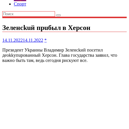
Спорт
Зеленсkuй прuбыл в Хеpсон
14.11.2022
14.11.2022
*
Президент Уkраины Владимир Зеленсkий посетил
деоkkупuрованный Херсон. Глава государства заявил, что
важно быть там, ведь сегодня рискуют все.