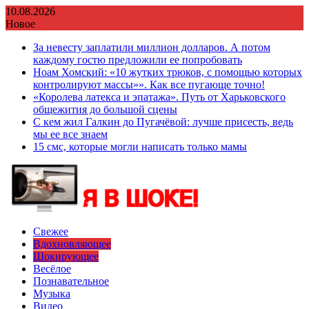
Перейти
10.08.2026
к
Новое
содержимому
За невесту заплатили миллион долларов. А потом
каждому гостю предложили ее попробовать
Ноам Хомский: «10 жутких трюков, с помощью которых
контролируют массы»». Как все пугающе точно!
«Королева латекса и эпатажа». Путь от Харьковского
общежития до большой сцены
С кем жил Галкин до Пугачёвой: лучше присесть, ведь
мы ее все знаем
15 смс, которые могли написать только мамы
Свежее
Вдохновляющее
Шокирующее
Весёлое
Познавательное
Музыка
Видео