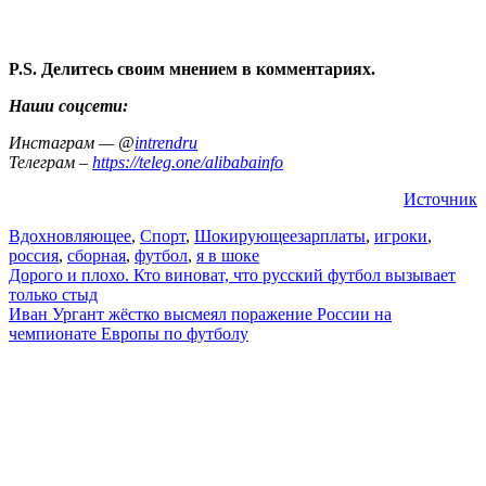
P.S. Делитесь своим мнением в комментариях.
Наши соцсети:
Инстаграм — @
intrendru
Телеграм –
https://teleg.one/alibabainfo
Источник
Вдохновляющее
,
Спорт
,
Шокирующее
зарплаты
,
игроки
,
россия
,
сборная
,
футбол
,
я в шоке
Навигация
Дорого и плохо. Кто виноват, что русский футбол вызывает
только стыд
по
Иван Ургант жёстко высмеял поражение России на
записям
чемпионате Европы по футболу