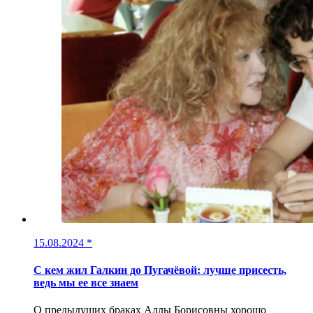
15.08.2024
*
С кем жил Галкин до Пугачёвой: лучше присесть,
ведь мы ее все знаем
О предыдущих браках Аллы Борисовны хорошо