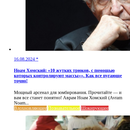
16.08.2024
*
Ноам Хомский: «10 жутких трюков, с помощью
которых контролируют массы»». Как все пугающе
точно!
Мощный арсенал для зомбирования. Прочитайте — и
вам все станет понятно! Аврам Ноам Хомский (Avram
Noam...
Вдохновляющее
Познавательное
Шокирующее