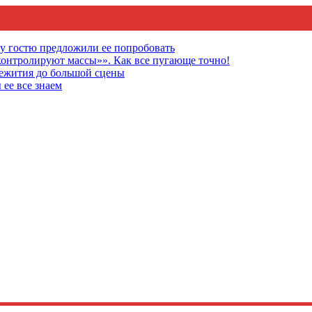
му гостю предложили ее попробовать
онтролируют массы»». Как все пугающе точно!
щежития до большой сцены
 ее все знаем