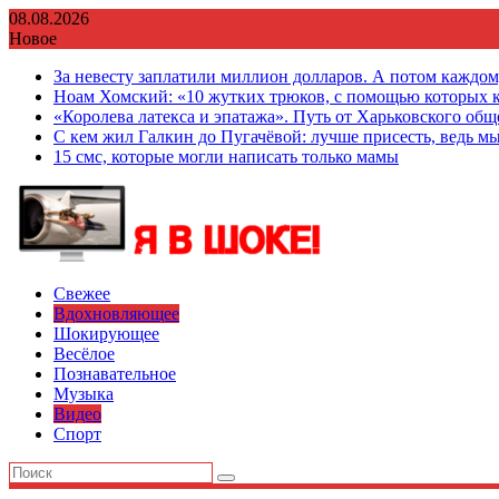
Перейти
08.08.2026
к
Новое
содержимому
За невесту заплатили миллион долларов. А потом каждо
Ноам Хомский: «10 жутких трюков, с помощью которых к
«Королева латекса и эпатажа». Путь от Харьковского об
С кем жил Галкин до Пугачёвой: лучше присесть, ведь мы
15 смс, которые могли написать только мамы
Свежее
Вдохновляющее
Шокирующее
Весёлое
Познавательное
Музыка
Видео
Спорт