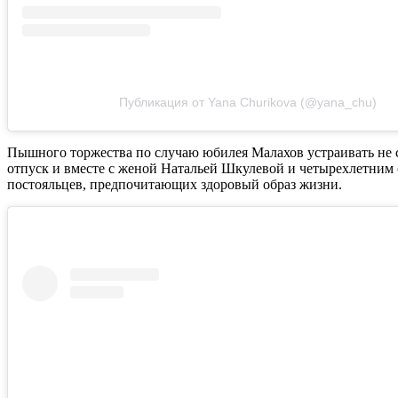
Публикация от Yana Churikova (@yana_chu)
Пышного торжества по случаю юбилея Малахов устраивать не ст
отпуск и вместе с женой Натальей Шкулевой и четырехлетним с
постояльцев, предпочитающих здоровый образ жизни.