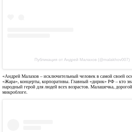
Публикация от Андрей Малахов (@malakhov007)
«Андрей Малахов – исключительный человек в самой своей осн
«Жара», концерты, корпоративы. Главный «дирик» РФ – кто з
народный герой для людей всех возрастов. Малашечка, дорогой
микроблоге.