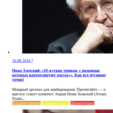
16.08.2024
*
Ноам Хомский: «10 жутких трюков, с помощью
которых контролируют массы»». Как все пугающе
точно!
Мощный арсенал для зомбирования. Прочитайте — и
вам все станет понятно! Аврам Ноам Хомский (Avram
Noam...
Вдохновляющее
Познавательное
Шокирующее