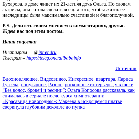
Бухарова, в доме живет их 21-летняя дочь Ольга. По словам
актрисы, она готова сделать все для того, чтобы жизнь ее
наследницы была максимально счастливой и благополучной.
P.S. Делитесь своим мнением в комментариях, друзья.
Ждем вас под этим постом.
Наши соцсети:
Инстаграм — @
intrendru
Телеграм –
https://teleg.one/alibabainfo
Источник
Вдохновляющее
,
Видео
видео
,
Интересное
,
квартира
,
Лариса
Гузеева
,
популярное
,
Разное
,
роскошные интерьеры
,
я в шоке
Навигация
“Без волос, бровей и ресниц”: Ольга Копосова рассказала, как
снималась в сериале после курса химиотерапии
по
«Красавица новогодняя»: Макеева в искрящемся платье
записям
сверкнула глубоким декольте до пупка