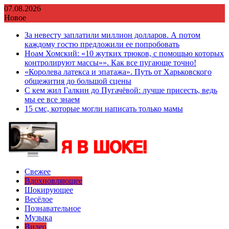
Перейти
07.08.2026
к
Новое
содержимому
За невесту заплатили миллион долларов. А потом
каждому гостю предложили ее попробовать
Ноам Хомский: «10 жутких трюков, с помощью которых
контролируют массы»». Как все пугающе точно!
«Королева латекса и эпатажа». Путь от Харьковского
общежития до большой сцены
С кем жил Галкин до Пугачёвой: лучше присесть, ведь
мы ее все знаем
15 смс, которые могли написать только мамы
Свежее
Вдохновляющее
Шокирующее
Весёлое
Познавательное
Музыка
Видео