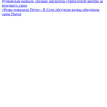
Навигация
Рудковская назвала, сколько заплатила суррогатной матери за
младшего сына
по
«Резко повалила Петю». В Сети обсудили кадры обидчицы
записям
сына Пьехи