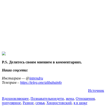
P.S. Делитесь своим мнением в комментариях.
Наши соцсети:
Инстаграм — @
intrendru
Телеграм –
https://teleg.one/alibabainfo
Источник
Вдохновляющее
,
Познавательное
дети
,
жена
,
Отношения
,
популярное
,
Разное
,
семья
,
Хворостовский
,
я в шоке