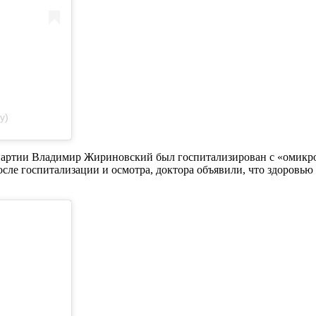
y)
партии Владимир Жириновский был госпитализирован с «омикро
осле госпитализации и осмотра, доктора объявили, что здоровь