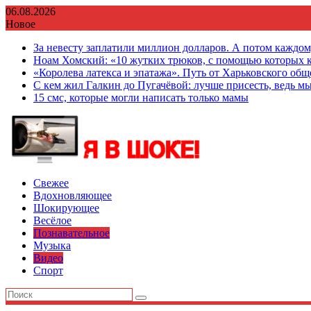
Перейти
06.08.2026
к
Новое
содержимому
За невесту заплатили миллион долларов. А потом каждо
Ноам Хомский: «10 жутких трюков, с помощью которых к
«Королева латекса и эпатажа». Путь от Харьковского об
С кем жил Галкин до Пугачёвой: лучше присесть, ведь мы
15 смс, которые могли написать только мамы
Свежее
Вдохновляющее
Шокирующее
Весёлое
Познавательное
Музыка
Видео
Спорт