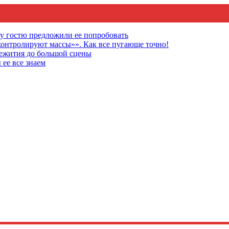
му гостю предложили ее попробовать
онтролируют массы»». Как все пугающе точно!
щежития до большой сцены
 ее все знаем