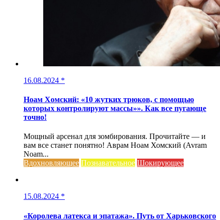
16.08.2024
*
Ноам Хомский: «10 жутких трюков, с помощью
которых контролируют массы»». Как все пугающе
точно!
Мощный арсенал для зомбирования. Прочитайте — и
вам все станет понятно! Аврам Ноам Хомский (Avram
Noam...
Вдохновляющее
Познавательное
Шокирующее
15.08.2024
*
«Королева латекса и эпатажа». Путь от Харьковского