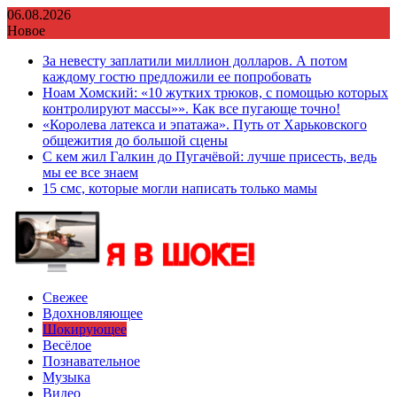
Перейти
06.08.2026
к
Новое
содержимому
За невесту заплатили миллион долларов. А потом
каждому гостю предложили ее попробовать
Ноам Хомский: «10 жутких трюков, с помощью которых
контролируют массы»». Как все пугающе точно!
«Королева латекса и эпатажа». Путь от Харьковского
общежития до большой сцены
С кем жил Галкин до Пугачёвой: лучше присесть, ведь
мы ее все знаем
15 смс, которые могли написать только мамы
Свежее
Вдохновляющее
Шокирующее
Весёлое
Познавательное
Музыка
Видео