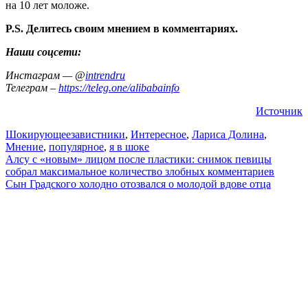
на 10 лет моложе.
P.S. Делитесь своим мнением в комментариях.
Наши соцсети:
Инстаграм — @
intrendru
Телеграм –
https://teleg.one/alibabainfo
Источник
Шокирующее
завистники
,
Интересное
,
Лариса Долина
,
Мнение
,
популярное
,
я в шоке
Навигация
Алсу с «новым» лицом после пластики: снимок певицы
собрал максимальное количество злобных комментариев
по
Сын Градского холодно отозвался о молодой вдове отца
записям