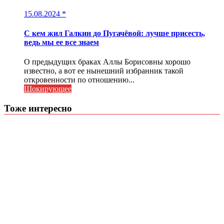
15.08.2024
*
С кем жил Галкин до Пугачёвой: лучше присесть,
ведь мы ее все знаем
О предыдущих браках Аллы Борисовны хорошо
известно, а вот ее нынешний избранник такой
откровенности по отношению...
Шокирующее
Тоже интересно