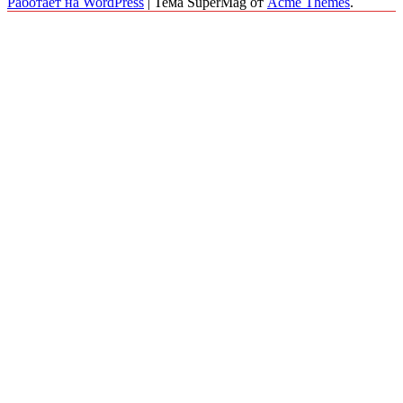
Работает на WordPress
|
Тема SuperMag от
Acme Themes
.