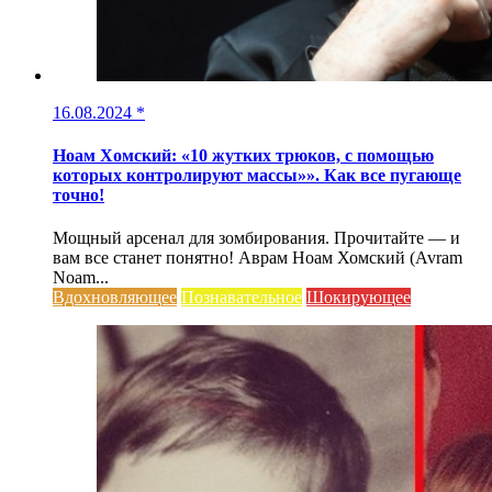
16.08.2024
*
Ноам Хомский: «10 жутких трюков, с помощью
которых контролируют массы»». Как все пугающе
точно!
Мощный арсенал для зомбирования. Прочитайте — и
вам все станет понятно! Аврам Ноам Хомский (Avram
Noam...
Вдохновляющее
Познавательное
Шокирующее