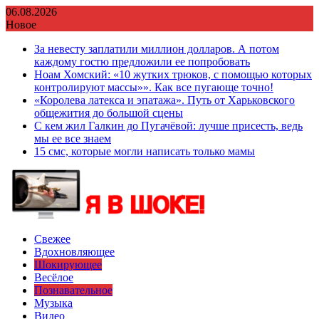
Перейти
06.08.2026
к
Новое
содержимому
За невесту заплатили миллион долларов. А потом
каждому гостю предложили ее попробовать
Ноам Хомский: «10 жутких трюков, с помощью которых
контролируют массы»». Как все пугающе точно!
«Королева латекса и эпатажа». Путь от Харьковского
общежития до большой сцены
С кем жил Галкин до Пугачёвой: лучше присесть, ведь
мы ее все знаем
15 смс, которые могли написать только мамы
Свежее
Вдохновляющее
Шокирующее
Весёлое
Познавательное
Музыка
Видео