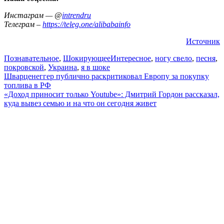
Инстаграм — @
intrendru
Телеграм –
https://teleg.one/alibabainfo
Источник
Познавательное
,
Шокирующее
Интересное
,
ногу свело
,
песня
,
покровской
,
Украина
,
я в шоке
Навигация
Шварценеггер публично раскритиковал Европу за покупку
топлива в PФ
по
«Доход приносит только Youtube»: Дмитрий Гордон рассказал,
записям
куда вывез семью и на что он сегодня живет