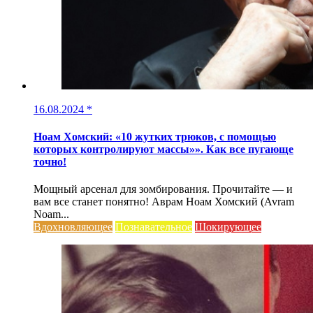
16.08.2024
*
Ноам Хомский: «10 жутких трюков, с помощью
которых контролируют массы»». Как все пугающе
точно!
Мощный арсенал для зомбирования. Прочитайте — и
вам все станет понятно! Аврам Ноам Хомский (Avram
Noam...
Вдохновляющее
Познавательное
Шокирующее