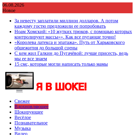
Перейти
06.08.2026
к
Новое
содержимому
За невесту заплатили миллион долларов. А потом
каждому гостю предложили ее попробовать
Ноам Хомский: «10 жутких трюков, с помощью которых
контролируют массы»». Как все пугающе точно!
«Королева латекса и эпатажа». Путь от Харьковского
общежития до большой сцены
С кем жил Галкин до Пугачёвой: лучше присесть, ведь
мы ее все знаем
15 смс, которые могли написать только мамы
Свежее
Вдохновляющее
Шокирующее
Весёлое
Познавательное
Музыка
Видео