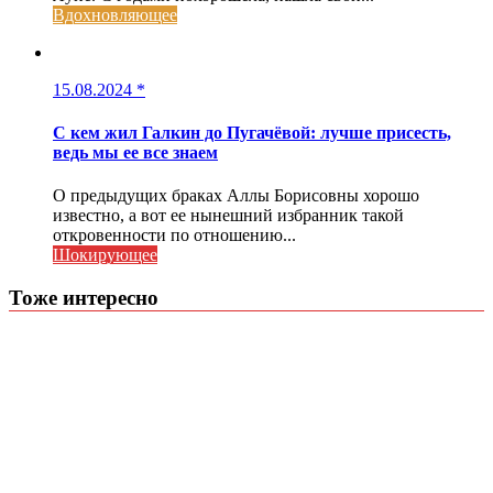
Вдохновляющее
15.08.2024
*
С кем жил Галкин до Пугачёвой: лучше присесть,
ведь мы ее все знаем
О предыдущих браках Аллы Борисовны хорошо
известно, а вот ее нынешний избранник такой
откровенности по отношению...
Шокирующее
Тоже интересно