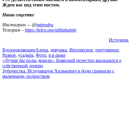
Ждем вас под этим постом.
Наши соцсети:
Инстаграм — @
intrendru
Телеграм –
https://teleg.one/alibabainfo
Источник
Вдохновляющее
Алена
,
девушка
,
Интересное
,
популярное
,
Разное
,
усадьба
,
Фото
,
я в шоке
Навигация
«Лучше бы полы драила». Боярский нелестно высказался о
собственной дочери
по
Зубочистка. Исхудавшую Хилькевич в боди сравнили с
записям
мальчиком- подростком