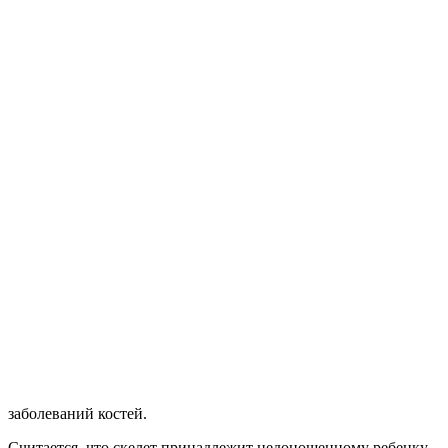
заболеваний костей.
Считается, что скелет принадлежит недоношенному ребенку,