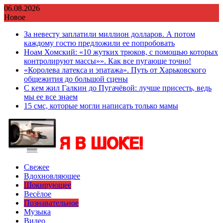
Перейти
06.08.2026
к
Новое
содержимому
За невесту заплатили миллион долларов. А потом
каждому гостю предложили ее попробовать
Ноам Хомский: «10 жутких трюков, с помощью которых
контролируют массы»». Как все пугающе точно!
«Королева латекса и эпатажа». Путь от Харьковского
общежития до большой сцены
С кем жил Галкин до Пугачёвой: лучше присесть, ведь
мы ее все знаем
15 смс, которые могли написать только мамы
Свежее
Вдохновляющее
Шокирующее
Весёлое
Познавательное
Музыка
Видео