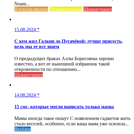
Noam...
Вдохновляющее
Познавательное
Шокирующее
15.08.2024
*
С кем жил Галкин до Пугачёвой: лучше присесть,
ведь мы ее все знаем
О предыдущих браках Аллы Борисовны хорошо
известно, а вот ее нынешний избранник такой
откровенности по отношению...
Шокирующее
14.08.2024
*
15 смс, которые могли написать только мамы
Мамы иногда такое пишут С появлением гаджетов жить
стало веселей, особенно, если ваша мама уже освоила...
Весёлое