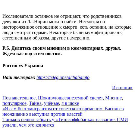
Исследователи останков не отрицают, что родственников
девушки из Ла-Нории можно найти. Несмотря на
настороженное отношение к смерти, есть останки, на которые
люди смотрят годами. Некоторые были мумифицированы
естественным образом, другие намеренно.
P.S. Делитесь своим мнением в комментариях, друзья.
Ждем вас под этим постом.
Россия vs Украина
Наш телеграм:
https://teleg.one/alibabainfo
Источник
Познавательное
,
Шокирующее
внеземной скелет
,
Мнение
,
популярное
,
Тайна
,
учёные
,
я в шоке
Навигация
«Я сам был эмигрантом от советского времени». Васильев
неожиданно выступил против властей
по
Тиньков решил забрать у «Тинькофф-банка» название. СМИ
записям
узнали, чем это кончится