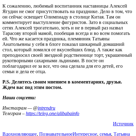
К сожалению, любимый воспитанник наставницы Алексей
Ягудин не смог присутствовать на празднике. Дело в том, что
он сейчас освещает Олимпиаду в столице Китая. Там он
комментирует выступление фигуристов. Зато в социальных
сетях Алексей трогательно, хоть и не в первый раз назвал
Тарасову второй мамой, пообещав всегда и во всем помогать
ей. Что же касается праздника, племянник Татьяны
Анатольевны у себя в блоге показал шикарный домашний
стол, который ломился от вкуснейших блюд. А также как
преподносил своей звездной родственнице торт, украшенный
рукотворными сахарными льдинами. В посте он
поблагодарил ее за все, что она сделала для его детей, его
семьи и дела ее отца.
P.S. Делитесь своим мнением в комментариях, друзья.
Ждем вас под этим постом.
Наши соцсети:
Инстаграм — @
intrendru
Телеграм –
https://teleg.one/alibabainfo
Источник
Вдохновляющее
,
Познавательное
Интересное
,
семья
,
Татьяна