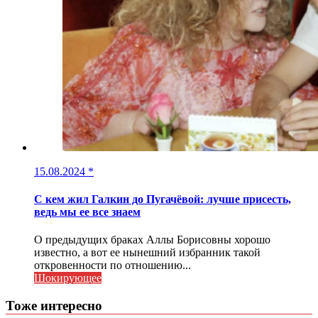
15.08.2024
*
С кем жил Галкин до Пугачёвой: лучше присесть,
ведь мы ее все знаем
О предыдущих браках Аллы Борисовны хорошо
известно, а вот ее нынешний избранник такой
откровенности по отношению...
Шокирующее
Тоже интересно