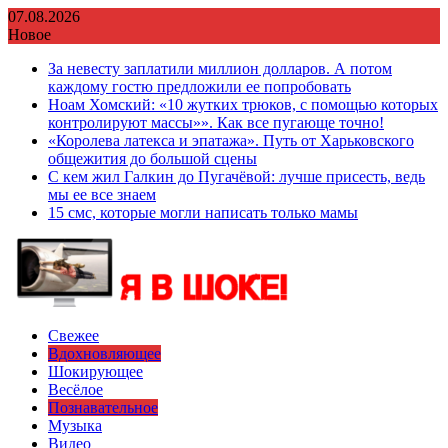
Перейти
07.08.2026
к
Новое
содержимому
За невесту заплатили миллион долларов. А потом
каждому гостю предложили ее попробовать
Ноам Хомский: «10 жутких трюков, с помощью которых
контролируют массы»». Как все пугающе точно!
«Королева латекса и эпатажа». Путь от Харьковского
общежития до большой сцены
С кем жил Галкин до Пугачёвой: лучше присесть, ведь
мы ее все знаем
15 смс, которые могли написать только мамы
Свежее
Вдохновляющее
Шокирующее
Весёлое
Познавательное
Музыка
Видео