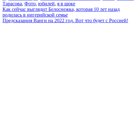
Тарасова
,
Фото
,
юбилей
,
я в шоке
Навигация
Как сейчас выглядит Белоснежка, которая 10 лет назад
родилась в нигерийской семье
по
Предсказания Ванги на 2022 год. Вот что будет с Россией!
записям