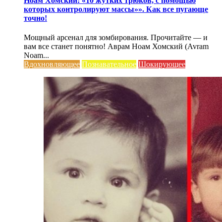
Ноам Хомский: «10 жутких трюков, с помощью
которых контролируют массы»». Как все пугающе
точно!
Мощный арсенал для зомбирования. Прочитайте — и
вам все станет понятно! Аврам Ноам Хомский (Avram
Noam...
Вдохновляющее
Познавательное
Шокирующее