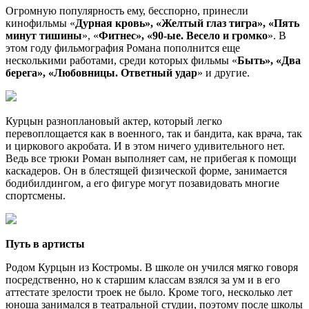
Огромную популярность ему, бесспорно, принесли
кинофильмы «
Дурная кровь», «Желтый глаз тигра», «Пять
минут тишины
», «
Фитнес», «90-ые. Весело и громко
». В
этом году фильмография Романа пополнится еще
несколькими работами, среди которых фильмы «
Быть», «Два
берега», «Любовницы. Ответный удар
» и другие.
Курцын разноплановый актер, который легко
перевоплощается как в военного, так и бандита, как врача, так
и циркового акробата. И в этом ничего удивительного нет.
Ведь все трюки Роман выполняет сам, не прибегая к помощи
каскадеров. Он в блестящей физической форме, занимается
бодибилдингом, а его фигуре могут позавидовать многие
спортсмены.
Путь в артисты
Родом Курцын из Костромы. В школе он учился мягко говоря
посредственно, но к старшим классам взялся за ум и в его
аттестате зрелости троек не было. Кроме того, несколько лет
юноша занимался в театральной студии, поэтому после школы