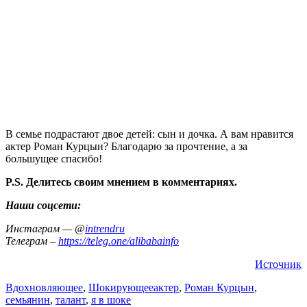
В семье подрастают двое детей: сын и дочка. А вам нравится
актер Роман Курцын? Благодарю за прочтение, а за
большущее спасибо!
P.S. Делитесь своим мнением в комментариях.
Наши соцсети:
Инстаграм — @
intrendru
Телеграм –
https://teleg.one/alibabainfo
Источник
Вдохновляющее
,
Шокирующее
актер
,
Роман Курцын
,
семьянин
,
талант
,
я в шоке