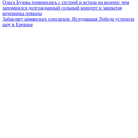
Навигация
Ольга Бузова помирилась с сестрой и встала на колени: чем
запомнился долгожданный сольный концерт и закрытая
по
вечеринка певицы
записям
Забавляет армянских олигархов. Исхудавшая Лобода устроила
шоу в Ереване