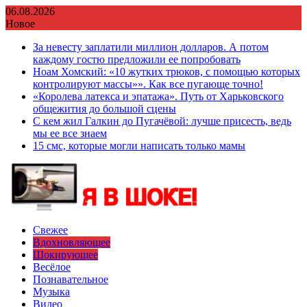
Перейти
06.08.2026
к
Новое
содержимому
За невесту заплатили миллион долларов. А потом
каждому гостю предложили ее попробовать
Ноам Хомский: «10 жутких трюков, с помощью которых
контролируют массы»». Как все пугающе точно!
«Королева латекса и эпатажа». Путь от Харьковского
общежития до большой сцены
С кем жил Галкин до Пугачёвой: лучше присесть, ведь
мы ее все знаем
15 смс, которые могли написать только мамы
Свежее
Вдохновляющее
Шокирующее
Весёлое
Познавательное
Музыка
Видео