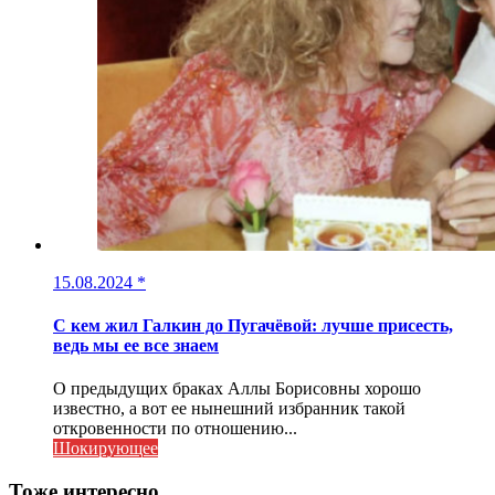
15.08.2024
*
С кем жил Галкин до Пугачёвой: лучше присесть,
ведь мы ее все знаем
О предыдущих браках Аллы Борисовны хорошо
известно, а вот ее нынешний избранник такой
откровенности по отношению...
Шокирующее
Тоже интересно