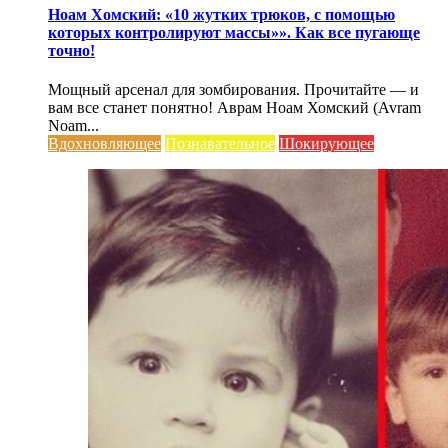
Ноам Хомский: «10 жутких трюков, с помощью
которых контролируют массы»». Как все пугающе
точно!
Мощный арсенал для зомбирования. Прочитайте — и
вам все станет понятно! Аврам Ноам Хомский (Avram
Noam...
Вдохновляющее
Познавательное
Шокирующее