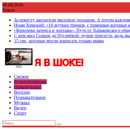
Перейти
08.08.2026
к
Новое
содержимому
За невесту заплатили миллион долларов. А потом каждо
Ноам Хомский: «10 жутких трюков, с помощью которых к
«Королева латекса и эпатажа». Путь от Харьковского об
С кем жил Галкин до Пугачёвой: лучше присесть, ведь мы
15 смс, которые могли написать только мамы
Свежее
Вдохновляющее
Шокирующее
Весёлое
Познавательное
Музыка
Видео
Спорт