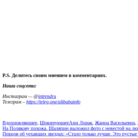
P.S. Делитесь своим мнением в комментариях.
Наши соцсети:
Инстаграм — @
intrendru
Телеграм –
https://teleg.one/alibabainfo
Вдохновляющее
,
Шокирующее
Ани Лорак
,
Жанна Васильевна
,
Навигация
На Полякову похожа. Шаляпин выложил фото с невестой на л
Певцов об уехавших звездах: «Стало только лучше. Это пустые
по