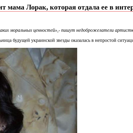
ит мама Лорак, которая отдала ее в инте
икаких моральных ценностей»,- пишут недоброжелатели артистк
льница будущей украинской звезды оказалась в непростой ситуац