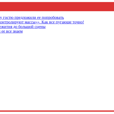
му гостю предложили ее попробовать
онтролируют массы»». Как все пугающе точно!
щежития до большой сцены
 ее все знаем