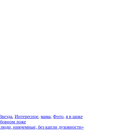
Звезда
,
Интересное
,
мама
,
Фото
,
я в шоке
юбовном ложе
 люди, никчемные, без капли духовности»