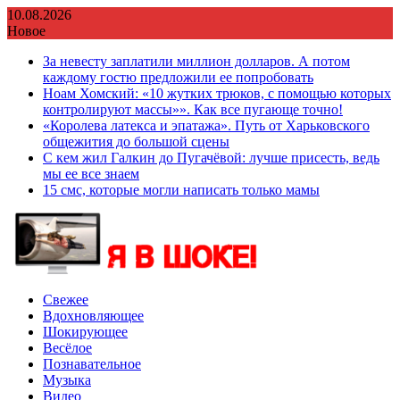
Перейти
10.08.2026
к
Новое
содержимому
За невесту заплатили миллион долларов. А потом
каждому гостю предложили ее попробовать
Ноам Хомский: «10 жутких трюков, с помощью которых
контролируют массы»». Как все пугающе точно!
«Королева латекса и эпатажа». Путь от Харьковского
общежития до большой сцены
С кем жил Галкин до Пугачёвой: лучше присесть, ведь
мы ее все знаем
15 смс, которые могли написать только мамы
Свежее
Вдохновляющее
Шокирующее
Весёлое
Познавательное
Музыка
Видео