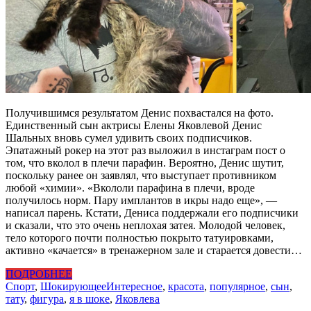
Получившимся результатом Денис похвастался на фото.
Единственный сын актрисы Елены Яковлевой Денис
Шальных вновь сумел удивить своих подписчиков.
Эпатажный рокер на этот раз выложил в инстаграм пост о
том, что вколол в плечи парафин. Вероятно, Денис шутит,
поскольку ранее он заявлял, что выступает противником
любой «химии». «Вкололи парафина в плечи, вроде
получилось норм. Пару имплантов в икры надо еще», —
написал парень. Кстати, Дениса поддержали его подписчики
и сказали, что это очень неплохая затея. Молодой человек,
тело которого почти полностью покрыто татуировками,
активно «качается» в тренажерном зале и старается довести…
ПОДРОБНЕЕ
Спорт
,
Шокирующее
Интересное
,
красота
,
популярное
,
сын
,
тату
,
фигура
,
я в шоке
,
Яковлева