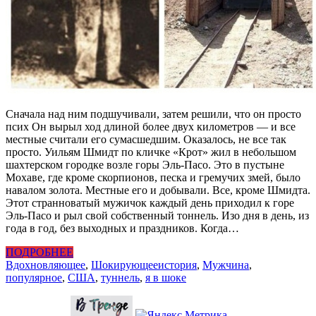
Сначала над ним подшучивали, затем решили, что он просто
псих Он вырыл ход длиной более двух километров — и все
местные считали его сумасшедшим. Оказалось, не все так
просто. Уильям Шмидт по кличке «Крот» жил в небольшом
шахтерском городке возле горы Эль-Пасо. Это в пустыне
Мохаве, где кроме скорпионов, песка и гремучих змей, было
навалом золота. Местные его и добывали. Все, кроме Шмидта.
Этот странноватый мужичок каждый день приходил к горе
Эль-Пасо и рыл свой собственный тоннель. Изо дня в день, из
года в год, без выходных и праздников. Когда…
ПОДРОБНЕЕ
Вдохновляющее
,
Шокирующее
история
,
Мужчина
,
популярное
,
США
,
туннель
,
я в шоке