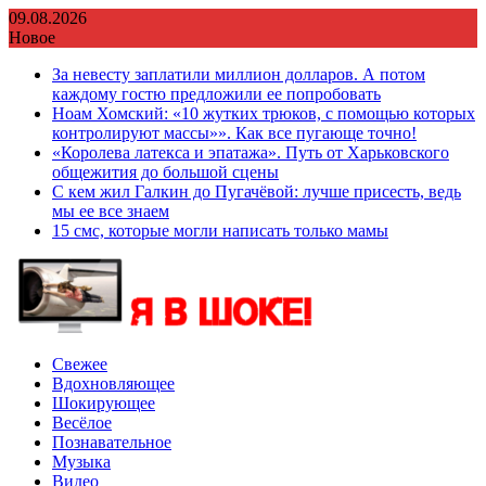
Перейти
09.08.2026
к
Новое
содержимому
За невесту заплатили миллион долларов. А потом
каждому гостю предложили ее попробовать
Ноам Хомский: «10 жутких трюков, с помощью которых
контролируют массы»». Как все пугающе точно!
«Королева латекса и эпатажа». Путь от Харьковского
общежития до большой сцены
С кем жил Галкин до Пугачёвой: лучше присесть, ведь
мы ее все знаем
15 смс, которые могли написать только мамы
Свежее
Вдохновляющее
Шокирующее
Весёлое
Познавательное
Музыка
Видео