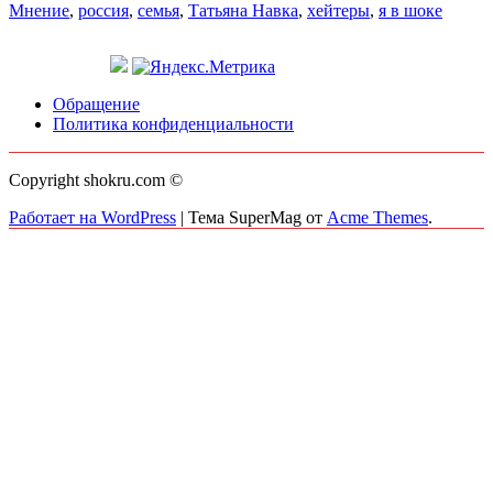
Мнение
,
россия
,
семья
,
Татьяна Навка
,
хейтеры
,
я в шоке
Обращение
Политика конфиденциальности
Copyright shokru.com ©
Работает на WordPress
|
Тема SuperMag от
Acme Themes
.