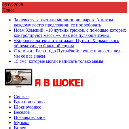
Перейти
08.08.2026
к
Новое
содержимому
За невесту заплатили миллион долларов. А потом
каждому гостю предложили ее попробовать
Ноам Хомский: «10 жутких трюков, с помощью которых
контролируют массы»». Как все пугающе точно!
«Королева латекса и эпатажа». Путь от Харьковского
общежития до большой сцены
С кем жил Галкин до Пугачёвой: лучше присесть, ведь
мы ее все знаем
15 смс, которые могли написать только мамы
Свежее
Вдохновляющее
Шокирующее
Весёлое
Познавательное
Музыка
Видео