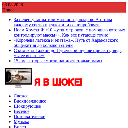
Перейти
08.08.2026
к
Новое
содержимому
За невесту заплатили миллион долларов. А потом
каждому гостю предложили ее попробовать
Ноам Хомский: «10 жутких трюков, с помощью которых
контролируют массы»». Как все пугающе точно!
«Королева латекса и эпатажа». Путь от Харьковского
общежития до большой сцены
С кем жил Галкин до Пугачёвой: лучше присесть, ведь
мы ее все знаем
15 смс, которые могли написать только мамы
Свежее
Вдохновляющее
Шокирующее
Весёлое
Познавательное
Музыка
Видео