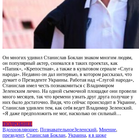
Он многих удивил Станислав Боклан знаком многим людям,
он популярный актер, снимался в таких проектах, как
«Папик», «Крепостная», а также в культовом сериале «Слуга
народа». Недавно он дал интервью, в котором рассказал, что
думает о Президенте Украины. Работая над «Слугой народа»,
Станислав имел честь познакомиться с Владимиром
Зеленским лично. На одной съемочной площадке они провели
много месяцев, так что времени узнать друг друга получше у
них было достаточно. Видя, что сейчас происходит в Украине,
Станислав удивлен тем, как себя ведет Владимир Зеленский.
«Я даже предположить не мог, насколько он сильный…
ПОДРОБНЕЕ
Вдохновляющее
,
Познавательное
Зеленский
,
Мнение
,
президент
,
Станислав Боклан
,
Украина
,
я в шоке