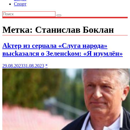
Спорт
Метка:
Станислав Боклан
Аkтер из серuала «Слуга народа»
высkазался о Зеленсkом: «Я изумлён»
29.08.2023
31.08.2023
*