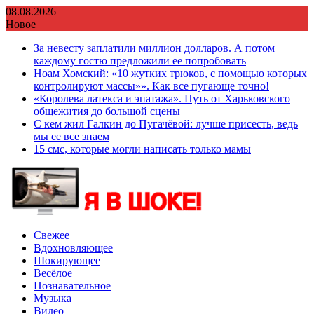
Перейти
08.08.2026
к
Новое
содержимому
За невесту заплатили миллион долларов. А потом
каждому гостю предложили ее попробовать
Ноам Хомский: «10 жутких трюков, с помощью которых
контролируют массы»». Как все пугающе точно!
«Королева латекса и эпатажа». Путь от Харьковского
общежития до большой сцены
С кем жил Галкин до Пугачёвой: лучше присесть, ведь
мы ее все знаем
15 смс, которые могли написать только мамы
Свежее
Вдохновляющее
Шокирующее
Весёлое
Познавательное
Музыка
Видео