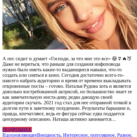
А пес сидит и думает «Господи, за что мне это все» 😆👙🔥🍑
Даже не вериться, что раньше для создания инфоповода
нужно было иметь какие-то выдающиеся навыки, что-то
создать или сняться в кино. Сегодня достаточно всего-то–
навсего набрать аудиторию и время от времени выкладывать
откровенные посты – готово. Наталья Рудова хоть и является
довольно востребованной актрисой, но большинство знает ее
как замечательную инста-диву, редко дающую своей
аудитории скучать. 2021 год стал для нее отправной точкой в
долгом пути к заветному похудению. Результаты барышни и,
правда, впечатляют, ведь ее фигура сейчас едва поддается
цензурному описанию. Наташа активно занимается…
ПОДРОБНЕЕ
Вдохновляющее
Внешность
,
Интересное
,
популярное
,
Разное
,