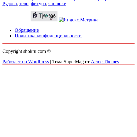
Рудова
,
тело
,
фигура
,
я в шоке
Обращение
Политика конфиденциальности
Copyright shokru.com ©
Работает на WordPress
|
Тема SuperMag от
Acme Themes
.