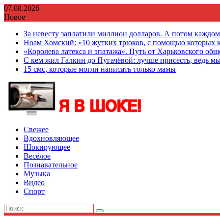
Перейти
07.08.2026
к
Новое
содержимому
За невесту заплатили миллион долларов. А потом каждо
Ноам Хомский: «10 жутких трюков, с помощью которых к
«Королева латекса и эпатажа». Путь от Харьковского об
С кем жил Галкин до Пугачёвой: лучше присесть, ведь мы
15 смс, которые могли написать только мамы
Свежее
Вдохновляющее
Шокирующее
Весёлое
Познавательное
Музыка
Видео
Спорт