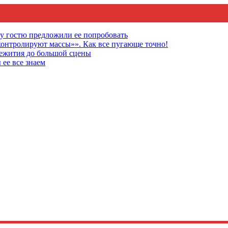
му гостю предложили ее попробовать
онтролируют массы»». Как все пугающе точно!
щежития до большой сцены
 ее все знаем