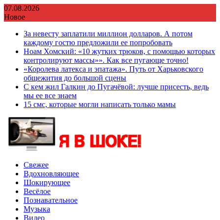
Перейти
07.08.2026
к
Новое
содержимому
За невесту заплатили миллион долларов. А потом
каждому гостю предложили ее попробовать
Ноам Хомский: «10 жутких трюков, с помощью которых
контролируют массы»». Как все пугающе точно!
«Королева латекса и эпатажа». Путь от Харьковского
общежития до большой сцены
С кем жил Галкин до Пугачёвой: лучше присесть, ведь
мы ее все знаем
15 смс, которые могли написать только мамы
Свежее
Вдохновляющее
Шокирующее
Весёлое
Познавательное
Музыка
Видео