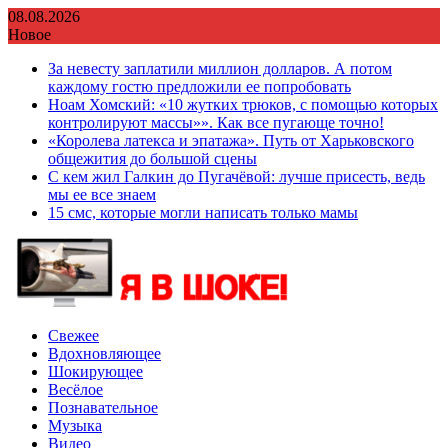
Перейти
08.08.2026
к
Новое
содержимому
За невесту заплатили миллион долларов. А потом
каждому гостю предложили ее попробовать
Ноам Хомский: «10 жутких трюков, с помощью которых
контролируют массы»». Как все пугающе точно!
«Королева латекса и эпатажа». Путь от Харьковского
общежития до большой сцены
С кем жил Галкин до Пугачёвой: лучше присесть, ведь
мы ее все знаем
15 смс, которые могли написать только мамы
Свежее
Вдохновляющее
Шокирующее
Весёлое
Познавательное
Музыка
Видео