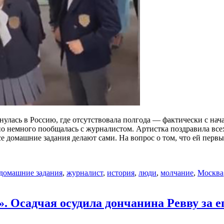
улась в Россию, где отсутствовала полгода — фактически с нача
 но немного пообщалась с журналистом. Артистка поздравила вс
се домашние задания делают сами. На вопрос о том, что ей первы
домашние задания
,
журналист
,
история
,
люди
,
молчание
,
Москва
. Осадчая осудила дончанина Ревву за е