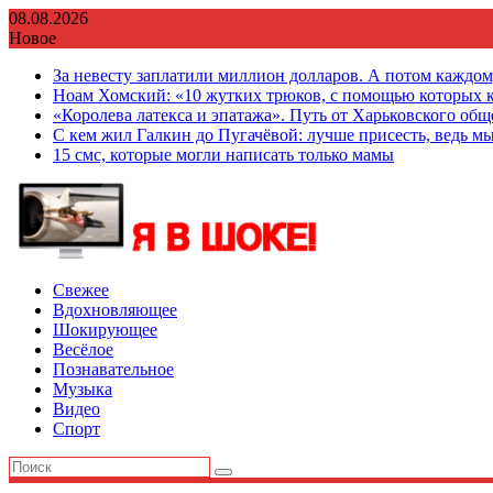
Перейти
08.08.2026
к
Новое
содержимому
За невесту заплатили миллион долларов. А потом каждо
Ноам Хомский: «10 жутких трюков, с помощью которых к
«Королева латекса и эпатажа». Путь от Харьковского об
С кем жил Галкин до Пугачёвой: лучше присесть, ведь мы
15 смс, которые могли написать только мамы
Свежее
Вдохновляющее
Шокирующее
Весёлое
Познавательное
Музыка
Видео
Спорт