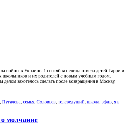
ла войны в Украине. 1 сентября певица отвела детей Гарри и
ех школьников и их родителей с новым учебным годом,
м делом захотелось сделать после возвращения в Москву,
,
Пугачева
,
семья
,
Соловьев
,
телеведущий
,
школа
,
эфир
,
я в
го молчание