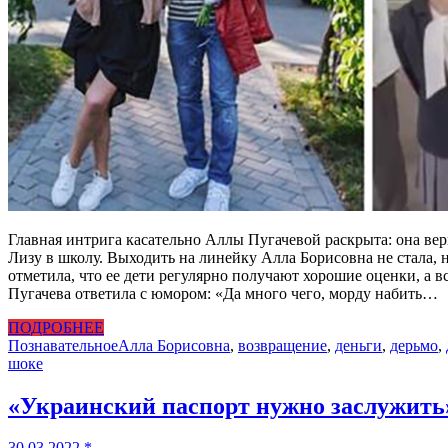
Главная интрига касательно Аллы Пугачевой раскрыта: она верн
Лизу в школу. Выходить на линейку Алла Борисовна не стала,
отметила, что ее дети регулярно получают хорошие оценки, а в
Пугачева ответила с юмором: «Да много чего, морду набить…
ПОДРОБНЕЕ
Познавательное
Алла Борисовна
,
возвращение
,
деньги
,
дерьмо
,
шоке
«Украинский паспорт нужно заслужить»
30.03.2022
*