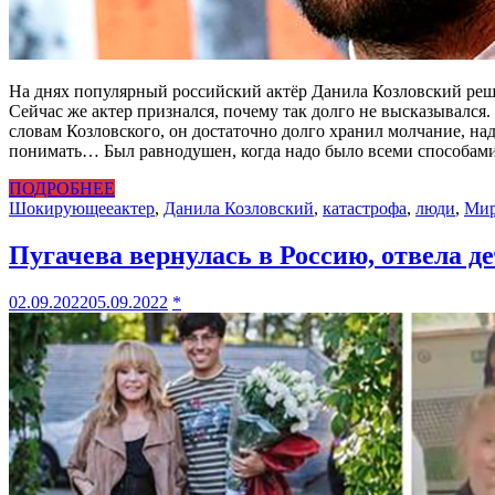
На днях популярный российский актёр Данила Козловский реши
Сейчас же актер признался, почему так долго не высказывался.
словам Козловского, он достаточно долго хранил молчание, над
понимать… Был равнодушен, когда надо было всеми способами
ПОДРОБНЕЕ
Шокирующее
актер
,
Данила Козловский
,
катастрофа
,
люди
,
Ми
Пугачева вернулась в Россию, отвела д
02.09.2022
05.09.2022
*