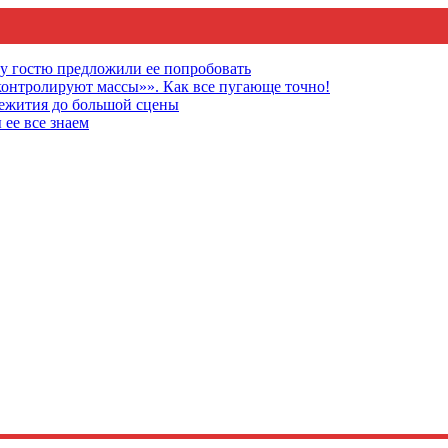
му гостю предложили ее попробовать
онтролируют массы»». Как все пугающе точно!
щежития до большой сцены
 ее все знаем