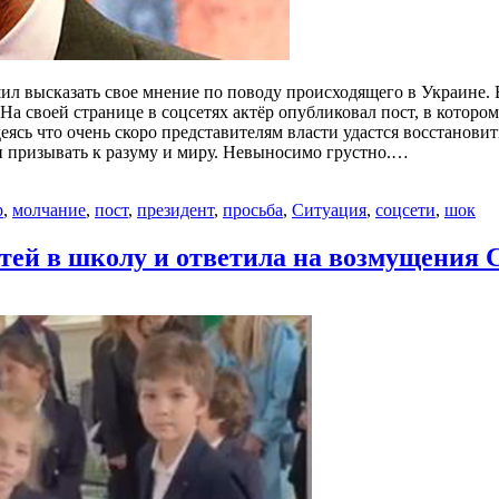
л высказать свое мнение по поводу происходящего в Украине. 
 На своей странице в соцсетях актёр опубликовал пост, в котор
еясь что очень скоро представителям власти удастся восстановит
 призывать к разуму и миру. Невыносимо грустно.…
р
,
молчание
,
пост
,
президент
,
просьба
,
Ситуация
,
соцсети
,
шок
етей в школу и ответила на возмущения 