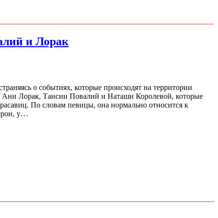
алий и Лорак
страняясь о событиях, которые происходят на территории
е Ани Лорак, Таисии Повалий и Наташи Королевой, которые
расавиц. По словам певицы, она нормально относится к
ерои, у…