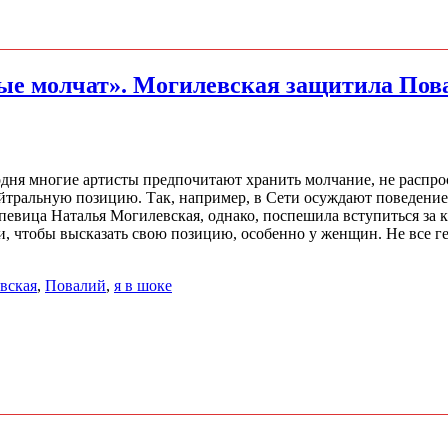
рые молчат». Могилевская защитила Пов
годня многие артисты предпочитают хранить молчание, не распро
ейтральную позицию. Так, например, в Сети осуждают поведени
евица Наталья Могилевская, однако, поспешила вступиться за к
ти, чтобы высказать свою позицию, особенно у женщин. Не все г
вская
,
Повалий
,
я в шоке