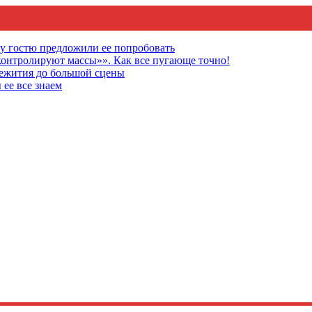
му гостю предложили ее попробовать
онтролируют массы»». Как все пугающе точно!
щежития до большой сцены
 ее все знаем