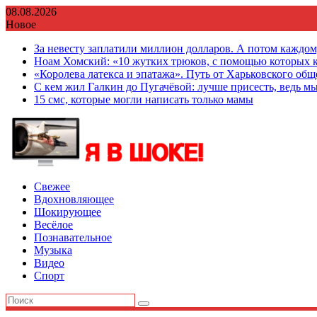
Перейти
08.08.2026
к
Новое
содержимому
За невесту заплатили миллион долларов. А потом каждо
Ноам Хомский: «10 жутких трюков, с помощью которых к
«Королева латекса и эпатажа». Путь от Харьковского об
С кем жил Галкин до Пугачёвой: лучше присесть, ведь мы
15 смс, которые могли написать только мамы
Свежее
Вдохновляющее
Шокирующее
Весёлое
Познавательное
Музыка
Видео
Спорт