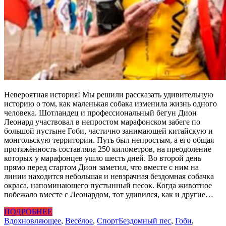
Невероятная история! Мы решили рассказать удивительную
историю о том, как маленькая собака изменила жизнь одного
человека. Шотландец и профессиональный бегун Дион
Леонард участвовал в непростом марафонском забеге по
большой пустыне Гоби, частично занимающей китайскую и
монгольскую территории. Путь был непростым, а его общая
протяжённость составляла 250 километров, на преодоление
которых у марафонцев ушло шесть дней. Во второй день
прямо перед стартом Дион заметил, что вместе с ним на
линии находится небольшая и невзрачная бездомная собачка
окраса, напоминающего пустынный песок. Когда животное
побежало вместе с Леонардом, тот удивился, как и другие…
ПОДРОБНЕЕ
Вдохновляющее
,
Весёлое
,
Спорт
Бездомный пес
,
Гоби
,