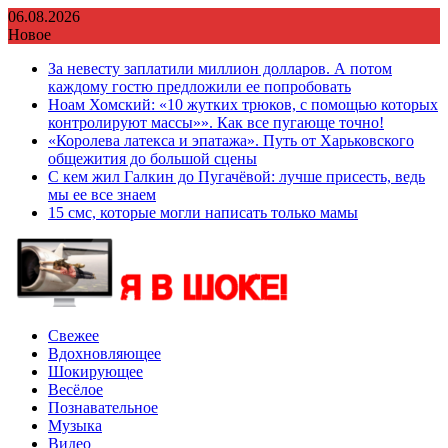
Перейти
06.08.2026
к
Новое
содержимому
За невесту заплатили миллион долларов. А потом
каждому гостю предложили ее попробовать
Ноам Хомский: «10 жутких трюков, с помощью которых
контролируют массы»». Как все пугающе точно!
«Королева латекса и эпатажа». Путь от Харьковского
общежития до большой сцены
С кем жил Галкин до Пугачёвой: лучше присесть, ведь
мы ее все знаем
15 смс, которые могли написать только мамы
Свежее
Вдохновляющее
Шокирующее
Весёлое
Познавательное
Музыка
Видео